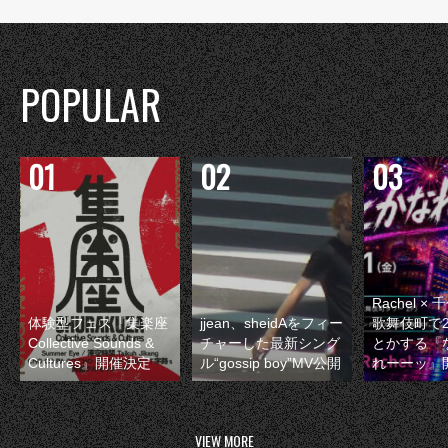
POPULAR
Rachel 
体験型フェス『集楽座
jjean、sheidAをフィー
歌舞伎町で
Collective Sounds &
チャーした最新シング
とかする『
Cultures』開催決定
ル“gossip boy”MV公開
れーーッ』
VIEW MORE