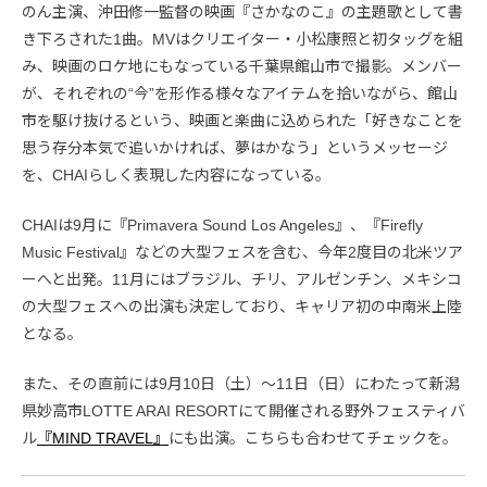
のん主演、沖田修一監督の映画『さかなのこ』の主題歌として書
き下ろされた1曲。MVはクリエイター・小松康照と初タッグを組
み、映画のロケ地にもなっている千葉県館山市で撮影。メンバー
が、それぞれの“今”を形作る様々なアイテムを拾いながら、館山
市を駆け抜けるという、映画と楽曲に込められた「好きなことを
思う存分本気で追いかければ、夢はかなう」というメッセージ
を、CHAIらしく表現した内容になっている。
CHAIは9月に『Primavera Sound Los Angeles』、『Firefly
Music Festival』などの大型フェスを含む、今年2度目の北米ツア
ーへと出発。11月にはブラジル、チリ、アルゼンチン、メキシコ
の大型フェスへの出演も決定しており、キャリア初の中南米上陸
となる。
また、その直前には9月10日（土）〜11日（日）にわたって新潟
県妙高市LOTTE ARAI RESORTにて開催される野外フェスティバ
ル
『MIND TRAVEL』
にも出演。こちらも合わせてチェックを。