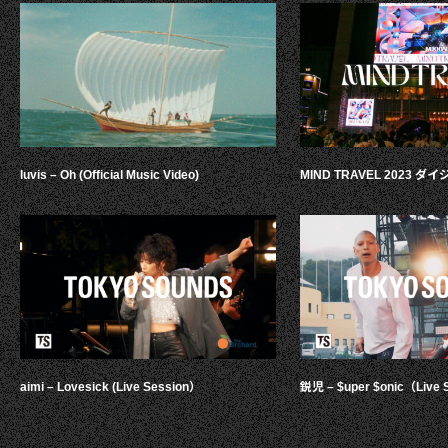
luvis – Oh (Official Music Video)
MIND TRAVEL 2023 
aimi – Lovesick (Live Session）
鋭児 – $uper $onic（Live 