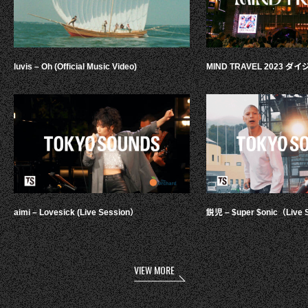
luvis – Oh (Official Music Video)
MIND TRAVEL 2023 
aimi – Lovesick (Live Session）
鋭児 – $uper $onic（Live 
VIEW MORE