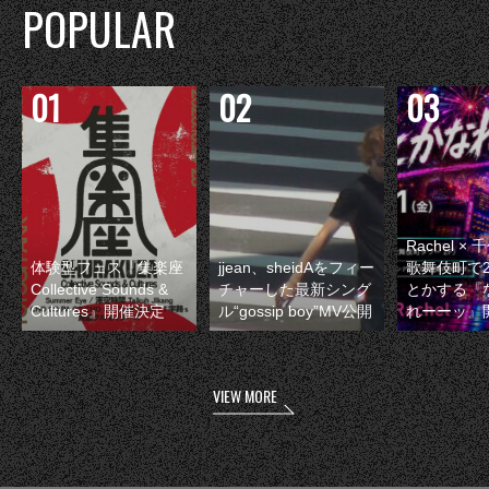
POPULAR
Rachel 
体験型フェス『集楽座
jjean、sheidAをフィー
歌舞伎町で
Collective Sounds &
チャーした最新シング
とかする『
Cultures』開催決定
ル“gossip boy”MV公開
れーーッ』
VIEW MORE