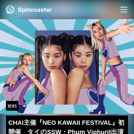
Skip
to
content
NEWS
CHAI主催『NEO KAWAII FESTIVAL』初
開催 タイのSSW・Phum Viphurit出演