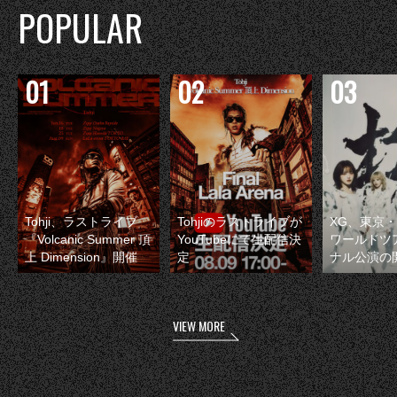
POPULAR
Tohji、ラストライブ
Tohjiのラストライブが
XG、東京
『Volcanic Summer 頂
YouTubeにて生配信決
ワールドツ
上 Dimension』開催
定
ナル公演の
VIEW MORE