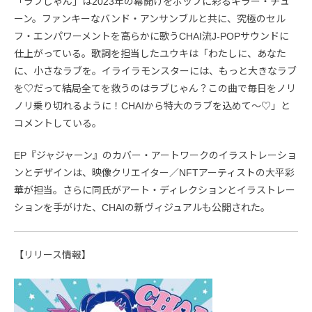
「ラブじゃん」は2023年の幕開けをポップに彩るキラー・チュ
ーン。ファンキーなバンド・アンサンブルと共に、究極のセル
フ・エンパワーメントを高らかに歌うCHAI流J-POPサウンドに
仕上がっている。歌詞を担当したユウキは「わたしに、あなた
に、小さなラブを。イライラモンスターには、もっと大きなラブ
を♡だって結局全てを救うのはラブじゃん？この曲で毎日をノリ
ノリ乗り切れるように！CHAIから特大のラブを込めて〜♡」と
コメントしている。
EP『ジャジャーン』のカバー・アートワークのイラストレーショ
ンとデザインは、映像クリエイター／NFTアーティストの大平彩
華が担当。さらに同氏がアート・ディレクションとイラストレー
ションを手がけた、CHAIの新ヴィジュアルも公開された。
【リリース情報】