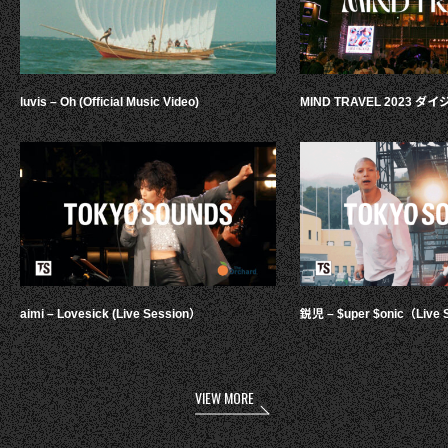
luvis – Oh (Official Music Video)
MIND TRAVEL 2023 
aimi – Lovesick (Live Session）
鋭児 – $uper $onic（Live 
VIEW MORE