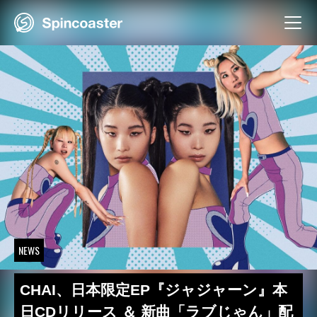
Skip
to
content
NEWS
CHAI、日本限定EP『ジャジャーン』本
日CDリリース ＆ 新曲「ラブじゃん」配