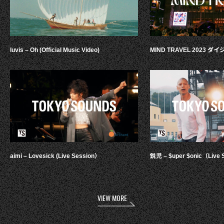
luvis – Oh (Official Music Video)
MIND TRAVEL 2023 
aimi – Lovesick (Live Session）
鋭児 – $uper $onic（Live 
VIEW MORE