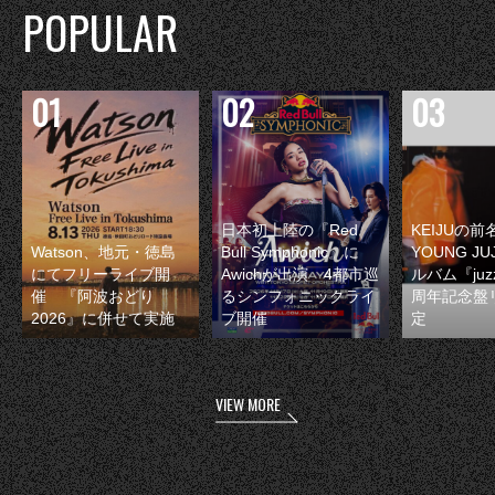
POPULAR
日本初上陸の『Red
KEIJUの
Watson、地元・徳島
Bull Symphonic』に
YOUNG JU
にてフリーライブ開
Awichが出演 4都市巡
ルバム『juzz
催 『阿波おどり
るシンフォニックライ
周年記念盤
2026』に併せて実施
ブ開催
定
VIEW MORE