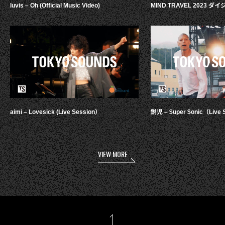
luvis – Oh (Official Music Video)
MIND TRAVEL 2023 
aimi – Lovesick (Live Session）
鋭児 – $uper $onic（Live 
VIEW MORE