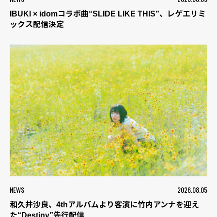
IBUKI × idomコラボ曲“SLIDE LIKE THIS”、レゲエリミ
ックス配信決定
NEWS
2026.08.05
和久井沙良、4thアルバムより客演に竹内アンナを迎え
た“Destiny”先行配信