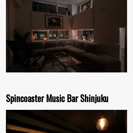
Spincoaster Music Bar Shinjuku