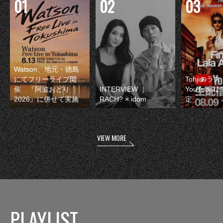
Watson、地元・徳島
にてフリーライブ開
Tohjiのラ
催 『阿波おどり
INTERVIEW ｜
YouTube
2026』に併せて実施
RACH? × idom
定
VIEW MORE
PLAYLIST