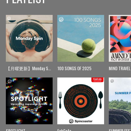
【月曜更新】Monday Spin
100 SONGS OF 2025
MIND TRAVEL
SPOTLIGHT
FabCafe
SUMMER FES