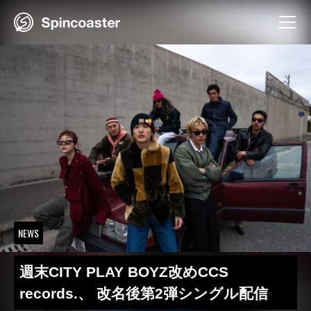
Skip
to
content
NEWS
週末CITY PLAY BOYZ改めCCS
records.、 改名後第2弾シングル配信