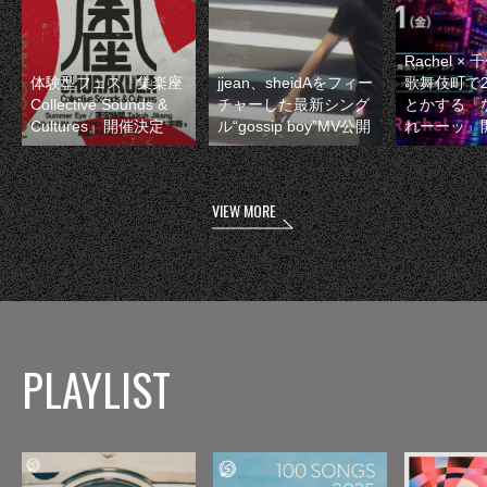
Rachel 
体験型フェス『集楽座
jjean、sheidAをフィー
歌舞伎町で
Collective Sounds &
チャーした最新シング
とかする『
Cultures』開催決定
ル“gossip boy”MV公開
れーーッ』
VIEW MORE
PLAYLIST