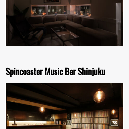
Spincoaster Music Bar Shinjuku