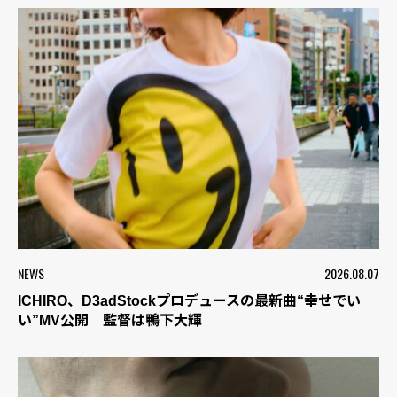
NEWS
2026.08.07
ICHIRO、D3adStockプロデュースの最新曲“幸せでい
い”MV公開 監督は鴨下大輝