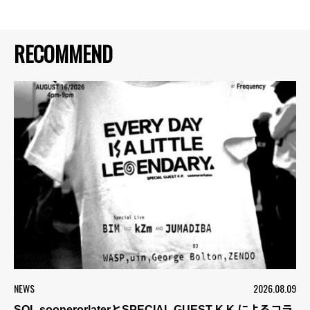
RECOMMEND
NEWS
2026.08.09
SOL soonerorlaterとSPECIAL GUEST K.K.によるコラ