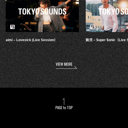
aimi – Lovesick (Live Session）
鋭児 – $uper $onic（Live 
VIEW MORE
PAGE to TOP