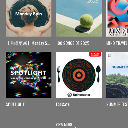
【月曜更新】Monday Spin
100 SONGS OF 2025
MIND TRAVEL
SPOTLIGHT
FabCafe
SUMMER FES
VIEW MORE