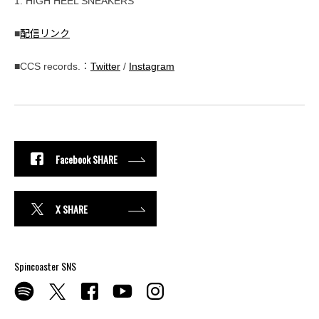
1. HIGH HEEL SNEAKERS
■
配信リンク
■CCS records.：
Twitter
/
Instagram
Facebook SHARE
X SHARE
Spincoaster SNS