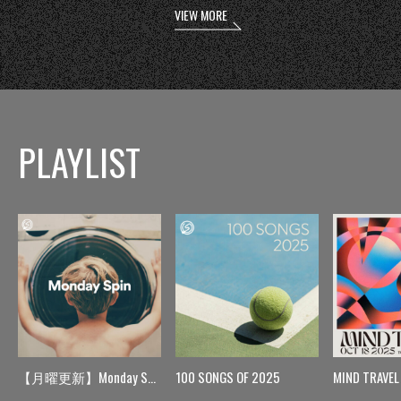
VIEW MORE
PLAYLIST
【月曜更新】Monday Spin
100 SONGS OF 2025
MIND TRAVEL