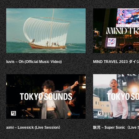
luvis – Oh (Official Music Video)
MIND TRAVEL 2023 
aimi – Lovesick (Live Session）
鋭児 – $uper $onic（Live 