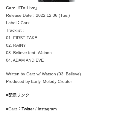
Carz 『To Live』
Release Date：2022.12.06 (Tue.)
Label：Carz
Tracklist：
01. FIRST TAKE
02. RAINY
03. Believe feat. Watson
04. ADAM AND EVE
Written by Carz w/ Watson (03. Believe)
Produced by Early, Melody Creator
■
配信リンク
■Carz：
Twitter
/
Instagram