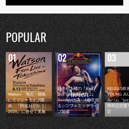
POPULAR
日本初上陸の『Red
KEIJUの
Watson、地元・徳島
Bull Symphonic』に
YOUNG JU
にてフリーライブ開
Awichが出演 4都市巡
ルバム『juzz
催 『阿波おどり
るシンフォニックライ
周年記念盤
2026』に併せて実施
ブ開催
定