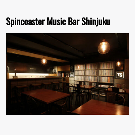
Spincoaster Music Bar Shinjuku