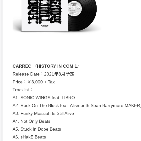
CARREC 『HISTORY IN COM 1』
Release Date：2021年8月予定
Price：￥3,000 + Tax
Tracklist：
A1. SONIC WINGS feat. LIBRO
A2. Rock On The Block feat. Alismooth,Sean Barrymore,MAKE
A3. Funky Messiah Is Still Alive
A4. Not Only Beats
A5. Stuck In Dope Beats
A6. sHakE Beats