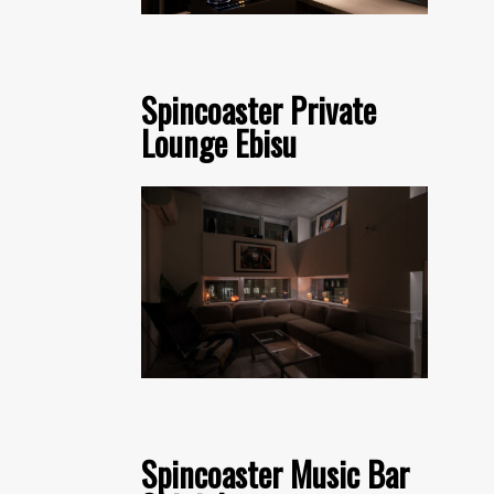
Spincoaster Private
Lounge Ebisu
Spincoaster Music Bar