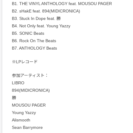
B1. THE VINYL ANTHOLOGY feat. MOUSOU PAGER
B2. sHakE feat. 894(MIDICRONICA)
B3. Stuck In Dope feat. 勝
B4. Not Only feat. Young Yazzy
B5. SONIC Beats
B6. Rock On The Beats
B7. ANTHOLOGY Beats
※LPレコード
参加アーティスト：
LIBRO
894(MIDICRONICA)
勝
MOUSOU PAGER
Young Yazzy
Alismooth
Sean Barrymore