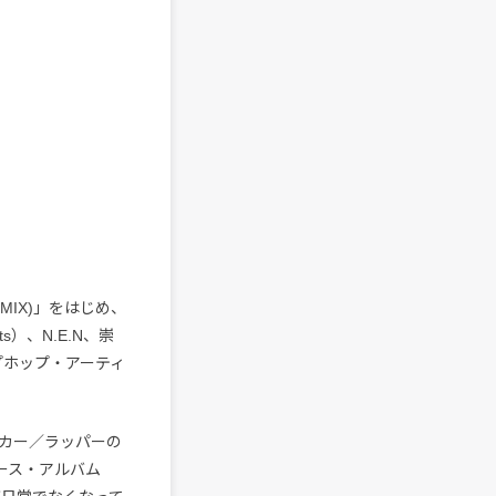
MIX)」をはじめ、
cts）、N.E.N、崇
プホップ・アーティ
カー／ラッパーの
ュース・アルバム