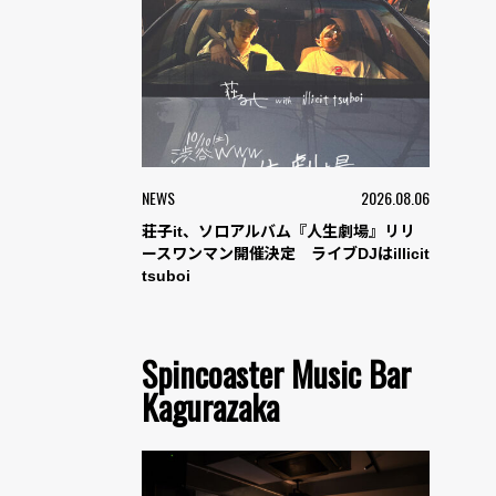
NEWS
2026.08.06
荘子it、ソロアルバム『人生劇場』リリ
ースワンマン開催決定 ライブDJはillicit
tsuboi
Spincoaster Music Bar
Kagurazaka