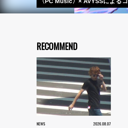
〈PC Music〉× AVYSSに
RECOMMEND
NEWS
2026.08.07