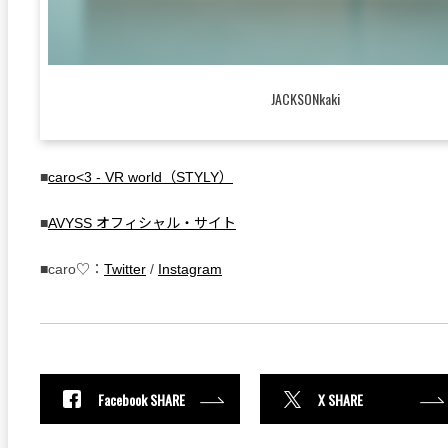
JACKSONkaki
■
caro<3 - VR world（STYLY）
■
AVYSS オフィシャル・サイト
■caro♡：
Twitter
/
Instagram
Facebook SHARE
X SHARE