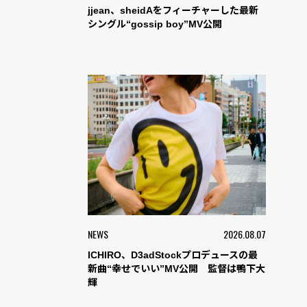
jjean、sheidAをフィーチャーした最新
シングル“gossip boy”MV公開
NEWS
2026.08.07
ICHIRO、D3adStockプロデュースの最
新曲“幸せでいい”MV公開 監督は鴨下大
輝