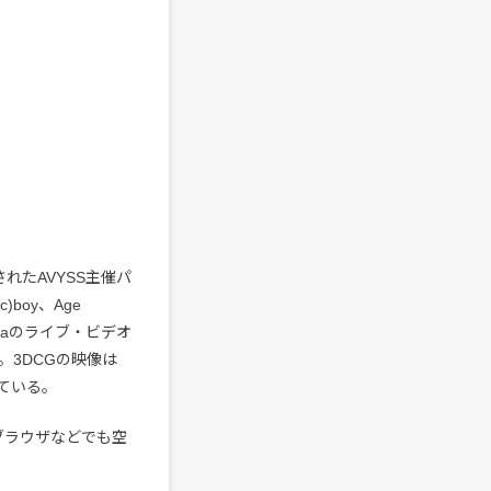
されたAVYSS主催パ
)boy、Age
ctraのライブ・ビデオ
3DCGの映像は
けている。
ブラウザなどでも空