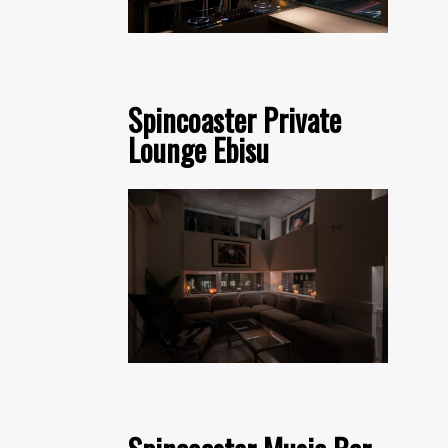
Spincoaster Private
Lounge Ebisu