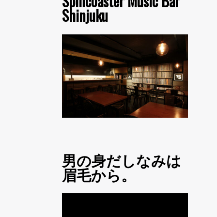
Spincoaster Music Bar
Shinjuku
男の身だしなみは
眉毛から。