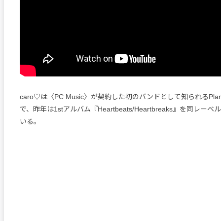
caro♡は〈PC Music〉が契約した初のバンドとして知られるPlan
で、昨年は1stアルバム『Heartbeats/Heartbreaks』を同レ
いる。