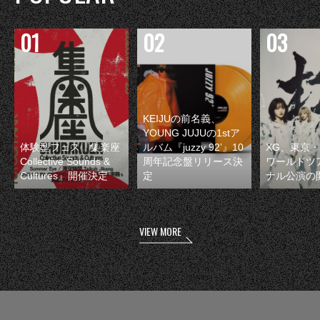
KEIJUの前名義、
YOUNG JUJUの1stア
体験型フェス『集楽座
ルバム『juzzy 92’』10
XG、東京
Collective Sounds &
周年記念盤リリース決
ワールドツ
Cultures』開催決定
定
ナル公演の
VIEW MORE