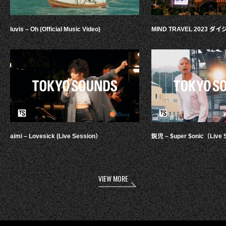
luvis – Oh (Official Music Video)
MIND TRAVEL 2023 
aimi – Lovesick (Live Session）
鋭児 – $uper $onic（Live 
VIEW MORE