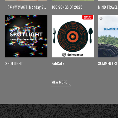
【月曜更新】Monday Spin
100 SONGS OF 2025
MIND TRAVEL
SPOTLIGHT
FabCafe
SUMMER FES
VIEW MORE