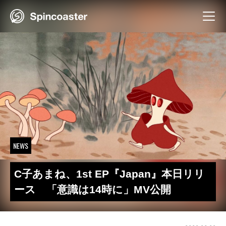
Skip
to
content
NEWS
C子あまね、1st EP『Japan』本日リリ
ース 「意識は14時に」MV公開