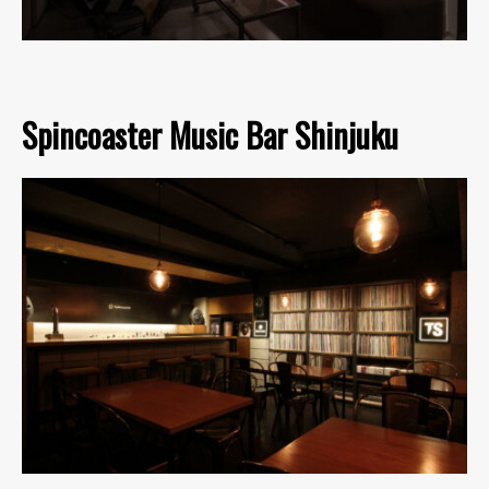
Spincoaster Music Bar Shinjuku