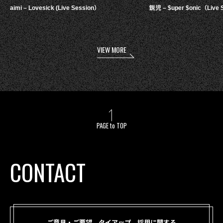
aimi – Lovesick (Live Session）
鋭児 – $uper $onic（Live 
VIEW MORE
PAGE to TOP
CONTACT
ご意見・ご要望、タイアップ、採用に関する