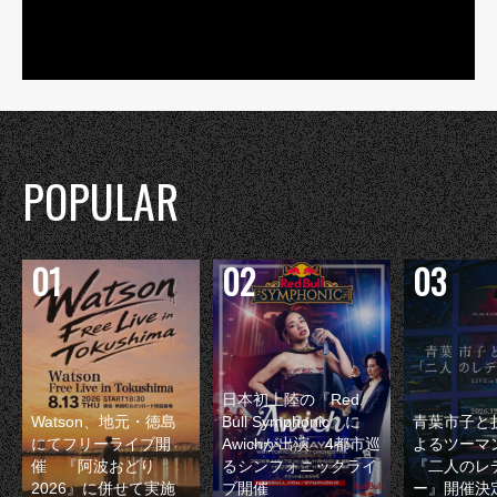
POPULAR
日本初上陸の『Red
Watson、地元・徳島
Bull Symphonic』に
青葉市子と
にてフリーライブ開
Awichが出演 4都市巡
よるツーマ
催 『阿波おどり
るシンフォニックライ
『二人のレ
2026』に併せて実施
ブ開催
ー』開催決