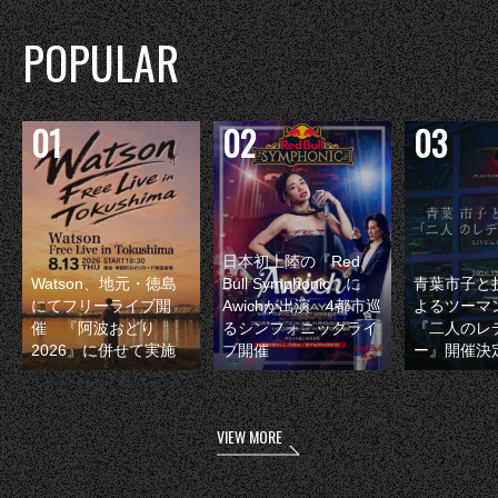
POPULAR
日本初上陸の『Red
Watson、地元・徳島
Bull Symphonic』に
青葉市子と
にてフリーライブ開
Awichが出演 4都市巡
よるツーマ
催 『阿波おどり
るシンフォニックライ
『二人のレ
2026』に併せて実施
ブ開催
ー』開催決
VIEW MORE