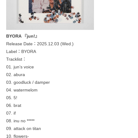
BYORA 『jun!』
Release Date：2025.12.03 (Wed.)
Label：BYORA
Tracklist：
01. jun’s voice
02. abura
03. goodluck / damper
04. watermelom
05. 5!
06. brat
07. if
08. inu no *****
09. attack on titan
10. flowers-