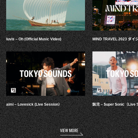
luvis – Oh (Official Music Video)
MIND TRAVEL 2023 
aimi – Lovesick (Live Session）
鋭児 – $uper $onic（Live 
VIEW MORE