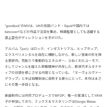
“goodluck”のMVは、UKの気鋭バンド・Squidや国内では
betcover!!などの作品で注目を集め、映画監督としても活躍する
達上空也がディレクションを手がけた。
アルバム『jun!』はロック、インダストリアル、ヒップホップ、
エクスペリメンタルを自在に横断しながら、新しい音楽の形を探
る意欲作。荒削りで衝動的なエネルギー、ひねくれたユーモア、
そしてジャンルを越えた実験精神が共存した、新世代オルタナテ
ィブの台頭を感じさせる内容となっている。「ヌーヴェルヴァー
グラップ」と半ば自嘲気味に自称する彼らにとって、本作はまさ
にその第一歩目となる。
楽曲制作には共同プロデュースでMFDP、唯一の客演としてYAYA
子が参加しており、ミックス＆マスタリングはGiorgio Blaise