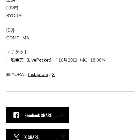
出演：
[LIVE]
BYORA
[DJ]
COMPUMA
・チケット
一般発売（LivePocket）
：10月29日（水）18:00〜
■BYORA：
Instagram
/
X
Facebook SHARE
X SHARE