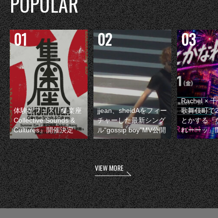
POPULAR
Rachel 
体験型フェス『集楽座
jjean、sheidAをフィー
歌舞伎町で
Collective Sounds &
チャーした最新シング
とかする『
Cultures』開催決定
ル“gossip boy”MV公開
れーーッ』
VIEW MORE