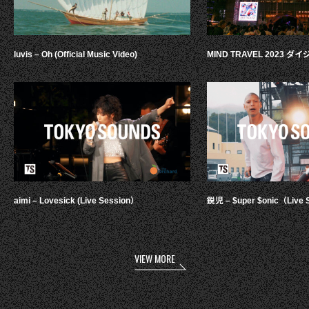
luvis – Oh (Official Music Video)
MIND TRAVEL 2023 
aimi – Lovesick (Live Session）
鋭児 – $uper $onic（Live 
VIEW MORE