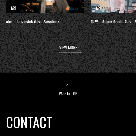
aimi – Lovesick (Live Session）
鋭児 – $uper $onic（Live 
VIEW MORE
PAGE to TOP
CONTACT