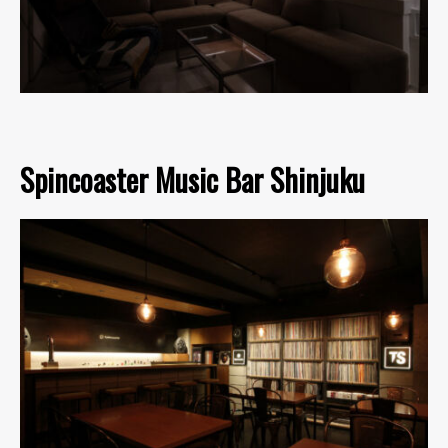
Spincoaster Music Bar Shinjuku