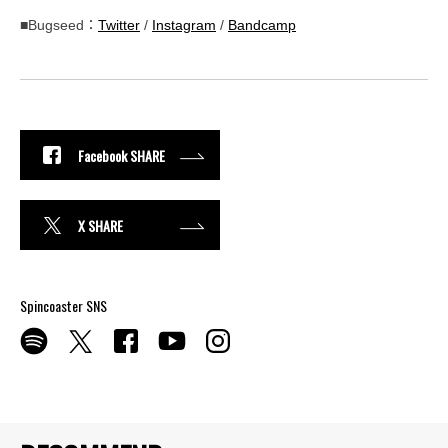
■Bugseed：
Twitter
/
Instagram
/
Bandcamp
Facebook SHARE
X SHARE
Spincoaster SNS