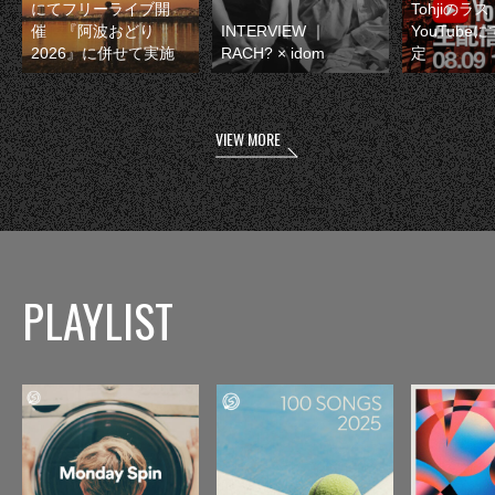
にてフリーライブ開
Tohjiのラ
催 『阿波おどり
INTERVIEW ｜
YouTube
2026』に併せて実施
RACH? × idom
定
VIEW MORE
PLAYLIST