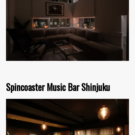
Spincoaster Music Bar Shinjuku