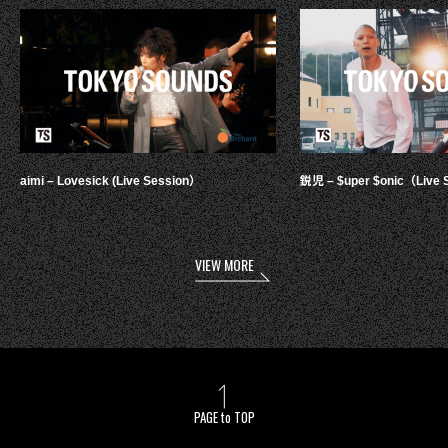
aimi – Lovesick (Live Session）
鋭児 – $uper $onic（Live 
VIEW MORE
PAGE to TOP