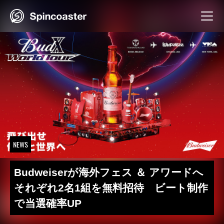
Skip
to
content
NEWS
Budweiserが海外フェス ＆ アワードへ
それぞれ2名1組を無料招待 ビート制作
で当選確率UP