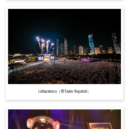
Lollapalooza（©Taylor Regulski）