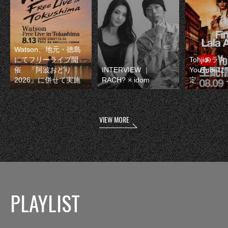
Watson、地元・徳島
にてフリーライブ開
Tohjiのラ
催 『阿波おどり
INTERVIEW ｜
YouTube
2026』に併せて実施
RACH? × idom
定
VIEW MORE
PLAYLIST