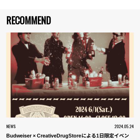
RECOMMEND
NEWS
2024.05.24
Budweiser × CreativeDrugStoreによる1日限定イベン