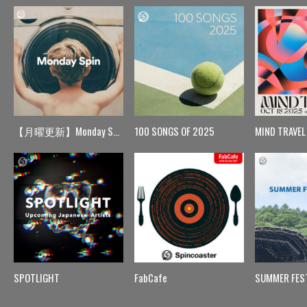
【月曜更新】Monday Spin
100 SONGS OF 2025
MIND TRAVEL
SPOTLIGHT
FabCafe
SUMMER FES