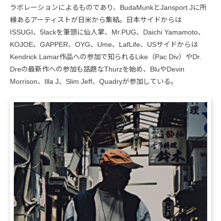
ラボレーションによるものであり、BudaMunkとJansport Jに所
縁あるアーティストが日米から集結。日本サイドからは
ISSUGI、5lackを筆頭に仙人掌、Mr.PUG、Daichi Yamamoto、
KOJOE、GAPPER、OYG、Ume、LafLife、USサイドからは
Kendrick Lamar作品への参加で知られるLike（Pac Div）やDr.
Dreの最新作への参加も話題なThurzを始め、BluやDevin
Morrison、Illa J、Slim Jeff、Quadryが参加している。