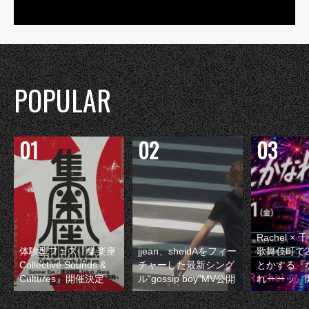
POPULAR
Rachel 
体験型フェス『集楽座
jjean、sheidAをフィー
歌舞伎町で
Collective Sounds &
チャーした最新シング
とかする『
Cultures』開催決定
ル“gossip boy”MV公開
れーーッ』