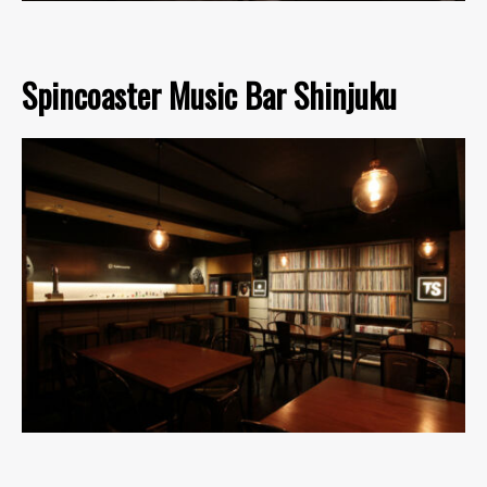
Spincoaster Music Bar Shinjuku