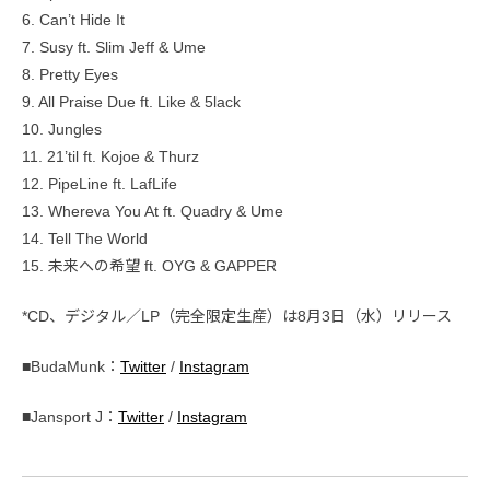
6. Can’t Hide It
7. Susy ft. Slim Jeff & Ume
8. Pretty Eyes
9. All Praise Due ft. Like & 5lack
10. Jungles
11. 21’til ft. Kojoe & Thurz
12. PipeLine ft. LafLife
13. Whereva You At ft. Quadry & Ume
14. Tell The World
15. 未来への希望 ft. OYG & GAPPER
*CD、デジタル／LP（完全限定生産）は8月3日（水）リリース
■BudaMunk：
Twitter
/
Instagram
■Jansport J：
Twitter
/
Instagram