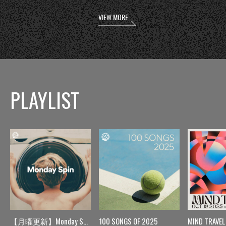
VIEW MORE
PLAYLIST
【月曜更新】Monday Spin
100 SONGS OF 2025
MIND TRAVEL