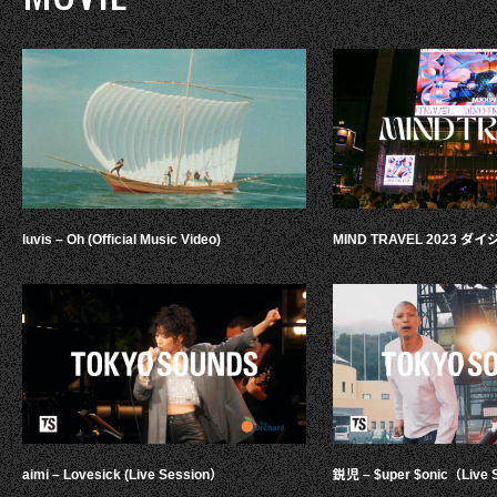
luvis – Oh (Official Music Video)
MIND TRAVEL 2023 
aimi – Lovesick (Live Session）
鋭児 – $uper $onic（Live 