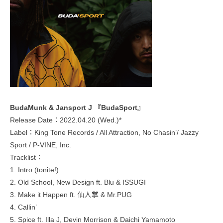
BudaMunk & Jansport J 『BudaSport』
Release Date：2022.04.20 (Wed.)*
Label：King Tone Records / All Attraction, No Chasin’/ Jazzy
Sport / P-VINE, Inc.
Tracklist：
1. Intro (tonite!)
2. Old School, New Design ft. Blu & ISSUGI
3. Make it Happen ft. 仙人掌 & Mr.PUG
4. Callin’
5. Spice ft. Illa J, Devin Morrison & Daichi Yamamoto