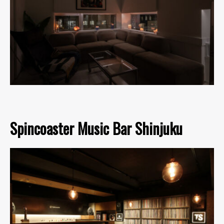
Spincoaster Music Bar Shinjuku