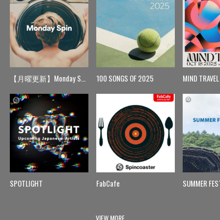
【月曜更新】Monday Spin
100 SONGS OF 2025
MIND TRAVEL
SPOTLIGHT
FabCafe
SUMMER FES
VIEW MORE