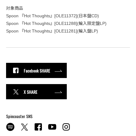
対象商品
Spoon 『Hot Thoughts』[OLE11372](日本盤CD)
Spoon 『Hot Thoughts』[OLE11288](輸入限定盤LP)
Spoon 『Hot Thoughts』[OLE11281](輸入盤LP)
Facebook SHARE
X SHARE
Spincoaster SNS