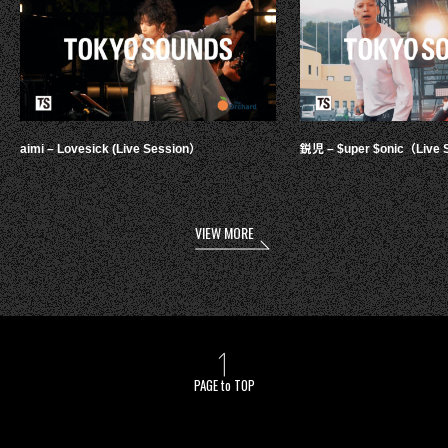
aimi – Lovesick (Live Session）
鋭児 – $uper $onic（Live 
VIEW MORE
PAGE to TOP