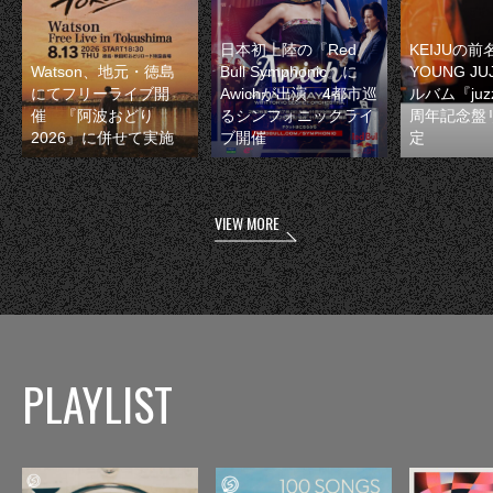
日本初上陸の『Red
KEIJUの
Watson、地元・徳島
Bull Symphonic』に
YOUNG JU
にてフリーライブ開
Awichが出演 4都市巡
ルバム『juzz
催 『阿波おどり
るシンフォニックライ
周年記念盤
2026』に併せて実施
ブ開催
定
VIEW MORE
PLAYLIST