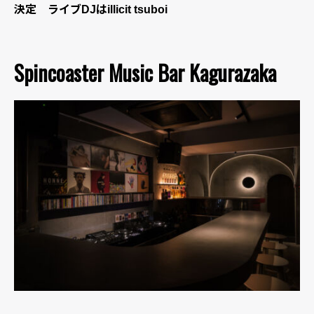
決定 ライブDJはillicit tsuboi
Spincoaster Music Bar Kagurazaka