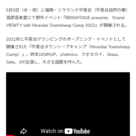
5月3日（水・祝）に福岡・ソラランド平尾台（平尾台自然の郷）
高原音楽堂にて野外イベント『BRIGHTAGE presents Grand
VIEWTY with Hiraodai Townsheep Camp 2023』が開催される。
2021年に平尾台グランピングのオープニング・イベントとして
開催された『平尾台タウンシープキャンプ（Hiraodai Townsheep
Camp）』。昨年はSIRUP、chelmico、クボタカイ、Skaai、
Sala、Jが出演し、大きな話題を呼んだ。