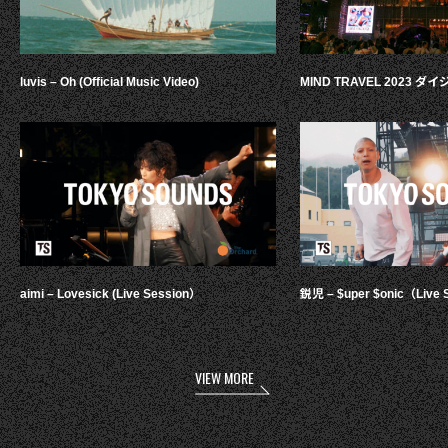
luvis – Oh (Official Music Video)
MIND TRAVEL 2023 
aimi – Lovesick (Live Session）
鋭児 – $uper $onic（Live 
VIEW MORE