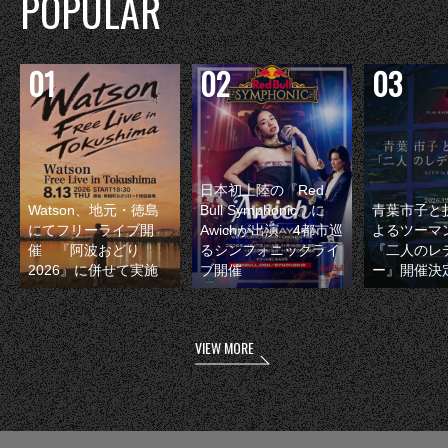
POPULAR
日本初上陸の『Red
Watson、地元・徳島
Bull Symphonic』に
青葉市子と
にてフリーライブ開
Awichが出演 4都市巡
よるツーマ
催 『阿波おどり
るシンフォニックライ
『二人のレ
2026』に併せて実施
ブ開催
ー』開催決
VIEW MORE