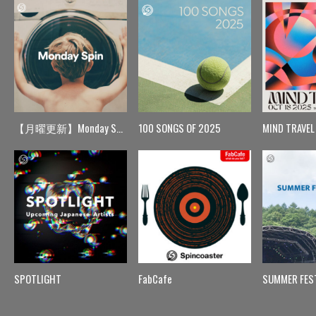
【月曜更新】Monday Spin
100 SONGS OF 2025
MIND TRAVEL
SPOTLIGHT
FabCafe
SUMMER FES