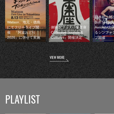
日本初上陸の
Watson、地元・徳島
Bull Symp
にてフリーライブ開
体験型フェス『集楽座
Awichが
催 『阿波おどり
Collective Sounds &
るシンフォ
2026』に併せて実施
Cultures』開催決定
ブ開催
VIEW MORE
PLAYLIST