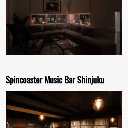
Spincoaster Music Bar Shinjuku