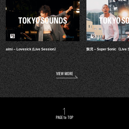
aimi – Lovesick (Live Session）
鋭児 – $uper $onic（Live 
VIEW MORE
PAGE to TOP