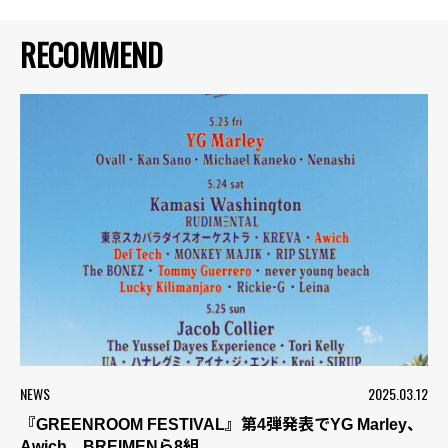
RECOMMEND
NEWS
2025.03.12
『GREENROOM FESTIVAL』第4弾発表でYG Marley、
Awich、BREIMENら8組