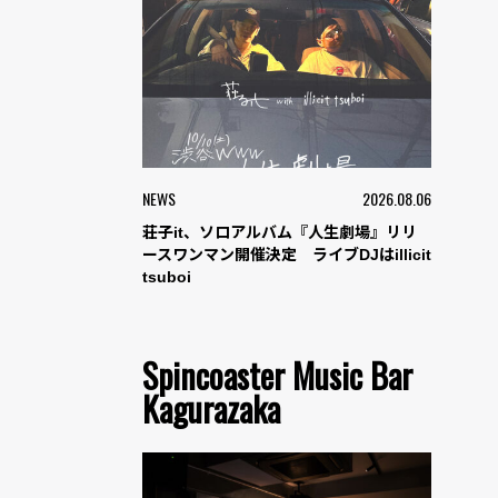
NEWS
2026.08.06
荘子it、ソロアルバム『人生劇場』リリ
ースワンマン開催決定 ライブDJはillicit
tsuboi
Spincoaster Music Bar
Kagurazaka