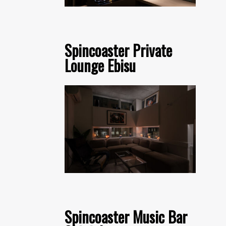
Spincoaster Private
Lounge Ebisu
Spincoaster Music Bar