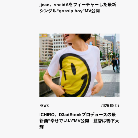
jjean、sheidAをフィーチャーした最新
シングル“gossip boy”MV公開
NEWS
2026.08.07
ICHIRO、D3adStockプロデュースの最
新曲“幸せでいい”MV公開 監督は鴨下大
輝