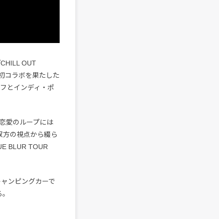
ILL OUT
」で初コラボを果たした
リフとインディ・ポ
恋愛のループには
の双方の視点から綴ら
BLUR TOUR
にキャンピングカーで
る。