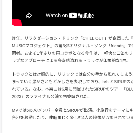
昨年、リラクゼーション・ドリンク「CHILL OUT」が企画した『CH
MUSICプロジェクト』の第3弾オリジナル・ソング「friends
両者。およそ1年ぶりの再コラボとなる今作は、 軽快な口笛の
ップなアプローチによる多幸感溢れるトラックが印象的な1曲。
トラックとは対照的に、リリックでは自分の手から離れてしまう
まっていく愚かさともどかしさを表現しており、brb.とSIRUP
れている。なお、本楽曲は6月に開催されたSIRUPのツアー『BLUE 
2023』のファイナル公演で初披露された。
MVではbrb.のメンバー全員とSIRUPが出演。小旅行をテーマ
各地を移動したり、仲睦まじく楽しむ4人の映像が収められてい