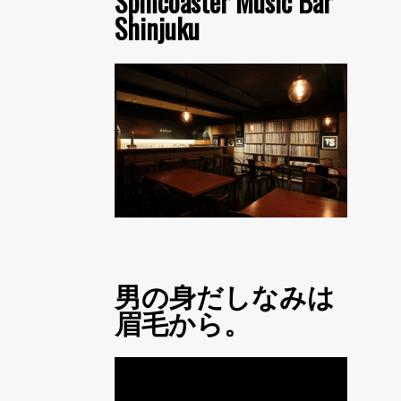
Spincoaster Music Bar
Shinjuku
男の身だしなみは
眉毛から。