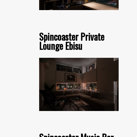
Spincoaster Private
Lounge Ebisu