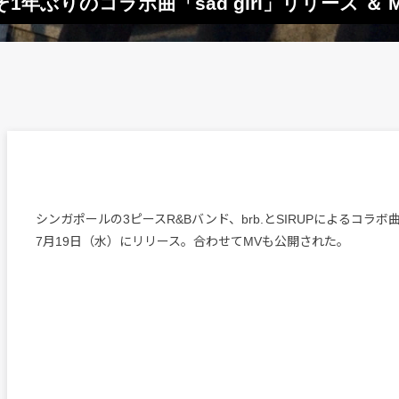
よそ1年ぶりのコラボ曲「sad girl」リリース ＆ 
シンガポールの3ピースR&Bバンド、brb.とSIRUPによるコラボ曲「sa
7月19日（水）にリリース。合わせてMVも公開された。