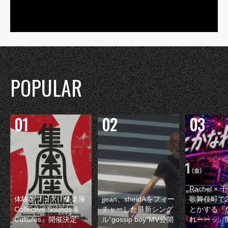
POPULAR
Rachel 
体験型フェス『集楽座
jjean、sheidAをフィー
歌舞伎町で
Collective Sounds &
チャーした最新シング
とかする『
Cultures』開催決定
ル“gossip boy”MV公開
れーーッ』