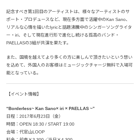
記念すべき第1回目のアーティストは、様々なアーティストのサ
ポート・プロデュースなど、現在多方面で活躍中のKan Sano、
リアルな心情を描いたlyricと話題沸騰中のシンガーソングライタ
ー・iri、そして現在進行形で進化し続ける孤高のバンド・
PAELLASの3組が共演を果たす。
また、国境を越えてより多くの方に楽しんで頂きたいという想い
を込めて、外国人のお客様はミュージックチャージ無料で入場可
能となっている。
【イベント情報】
“Borderless~ Kan Sano× iri × PAELLAS ~”
日程：2017年6月23日（金）
時間：OPEN 18:30 / START 19:00
会場：代官山LOOP
料金：前売￥3,300／当日￥4,300