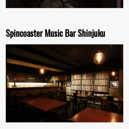
Spincoaster Music Bar Shinjuku