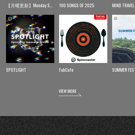
【月曜更新】Monday Spin
100 SONGS OF 2025
MIND TRAVEL
SPOTLIGHT
FabCafe
SUMMER FES
VIEW MORE