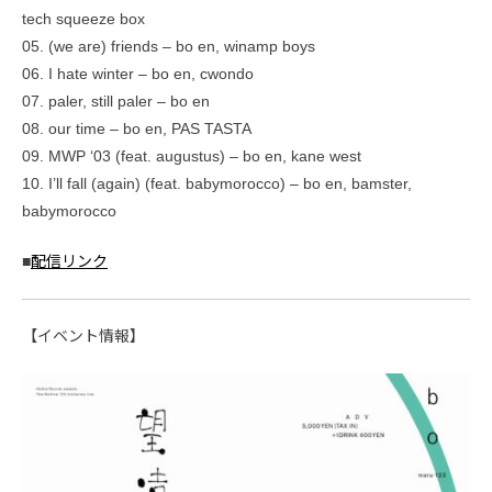
tech squeeze box
05. (we are) friends – bo en, winamp boys
06. I hate winter – bo en, cwondo
07. paler, still paler – bo en
08. our time – bo en, PAS TASTA
09. MWP ‘03 (feat. augustus) – bo en, kane west
10. I’ll fall (again) (feat. babymorocco) – bo en, bamster,
babymorocco
■
配信リンク
【イベント情報】