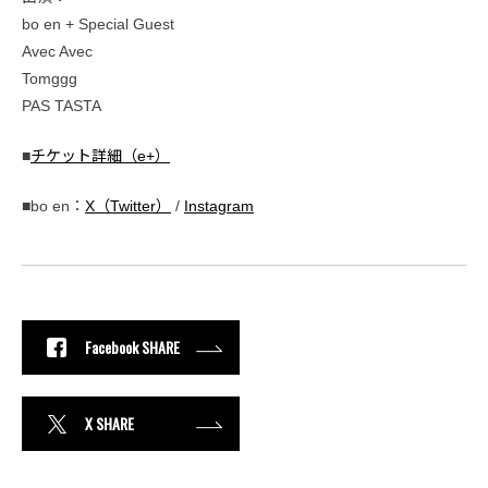
bo en + Special Guest
Avec Avec
Tomggg
PAS TASTA
■
チケット詳細（e+）
■bo en：
X（Twitter）
/
Instagram
Facebook SHARE
X SHARE