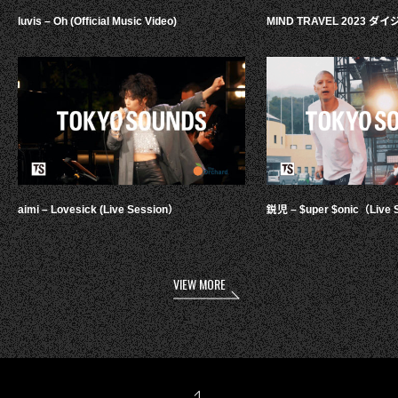
luvis – Oh (Official Music Video)
MIND TRAVEL 2023 
aimi – Lovesick (Live Session）
鋭児 – $uper $onic（Live 
VIEW MORE