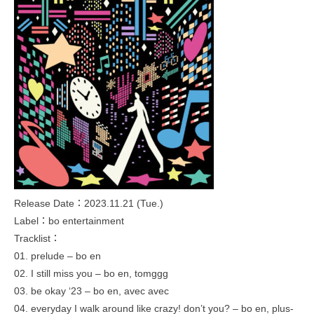
Release Date：2023.11.21 (Tue.)
Label：bo entertainment
Tracklist：
01. prelude – bo en
02. I still miss you – bo en, tomggg
03. be okay ‘23 – bo en, avec avec
04. everyday I walk around like crazy! don’t you? – bo en, plus-