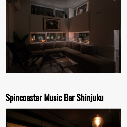
Spincoaster Music Bar Shinjuku