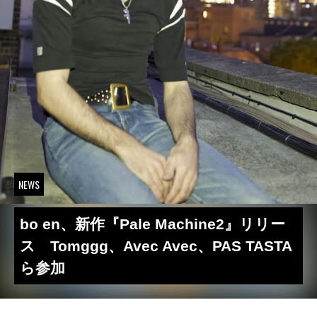
NEWS
bo en、新作『Pale Machine2』リリー
ス Tomggg、Avec Avec、PAS TASTA
ら参加