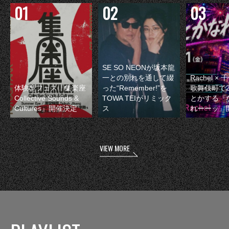
SE SO NEONが坂本龍
一との別れを通して綴
Rachel 
体験型フェス『集楽座
った“Remember!”を
歌舞伎町で
Collective Sounds &
TOWA TEIがリミック
とかする『
Cultures』開催決定
ス
れーーッ』
VIEW MORE