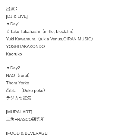
出演：
[DJ & LIVE]
▼Day1
☆Taku Takahashi（m-flo, block.fm）
Yuki Kawamura（a.k.a Venus,OIRAN MUSIC）
YOSHITAKAKONDO
Kaoruko
▼Day2
NAO（rural）
Thom Yorko
凸凹。（Deko poko）
ラジカセ狂気
[MURAL ART]
三角FRASCO研究所
[FOOD & BEVERAGE]