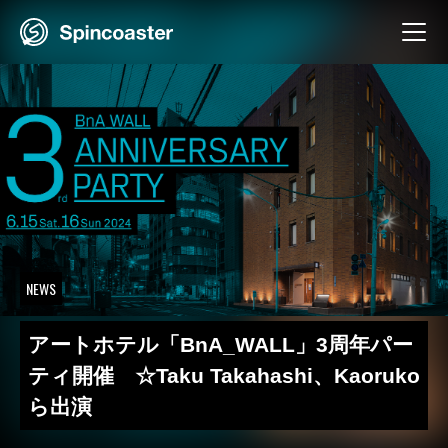
Skip
to
content
NEWS
アートホテル「BnA_WALL」3周年パー
ティ開催 ☆Taku Takahashi、Kaoruko
ら出演