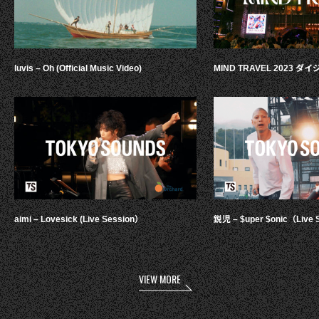
luvis – Oh (Official Music Video)
MIND TRAVEL 2023 
aimi – Lovesick (Live Session）
鋭児 – $uper $onic（Live 
VIEW MORE