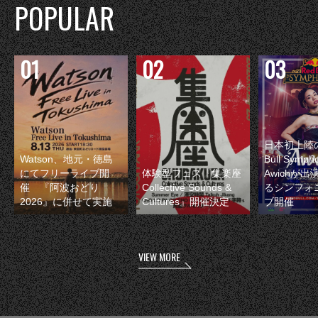
POPULAR
日本初上陸の
Watson、地元・徳島
Bull Symp
にてフリーライブ開
体験型フェス『集楽座
Awichが
催 『阿波おどり
Collective Sounds &
るシンフォ
2026』に併せて実施
Cultures』開催決定
ブ開催
VIEW MORE