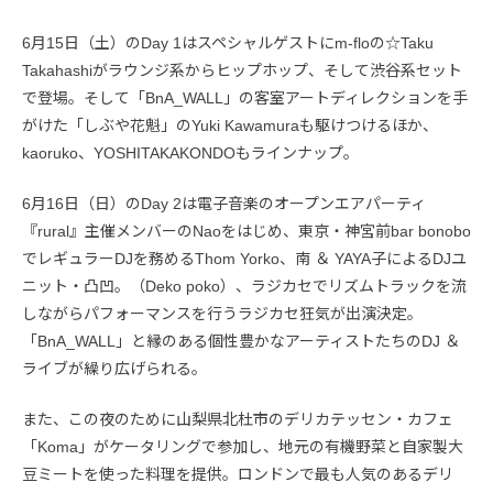
6月15日（土）のDay 1はスペシャルゲストにm-floの☆Taku
Takahashiがラウンジ系からヒップホップ、そして渋谷系セット
で登場。そして「BnA_WALL」の客室アートディレクションを手
がけた「しぶや花魁」のYuki Kawamuraも駆けつけるほか、
kaoruko、YOSHITAKAKONDOもラインナップ。
6月16日（日）のDay 2は電子音楽のオープンエアパーティ
『rural』主催メンバーのNaoをはじめ、東京・神宮前bar bonobo
でレギュラーDJを務めるThom Yorko、南 ＆ YAYA子によるDJユ
ニット・凸凹。（Deko poko）、ラジカセでリズムトラックを流
しながらパフォーマンスを行うラジカセ狂気が出演決定。
「BnA_WALL」と縁のある個性豊かなアーティストたちのDJ ＆
ライブが繰り広げられる。
また、この夜のために山梨県北杜市のデリカテッセン・カフェ
「Koma」がケータリングで参加し、地元の有機野菜と自家製大
豆ミートを使った料理を提供。ロンドンで最も人気のあるデリ