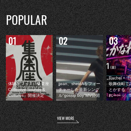
POPULAR
Rachel 
体験型フェス『集楽座
jjean、sheidAをフィー
歌舞伎町で
Collective Sounds &
チャーした最新シング
とかする『
Cultures』開催決定
ル“gossip boy”MV公開
れーーッ』
VIEW MORE