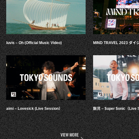
luvis – Oh (Official Music Video)
MIND TRAVEL 2023 
aimi – Lovesick (Live Session）
鋭児 – $uper $onic（Live 
VIEW MORE