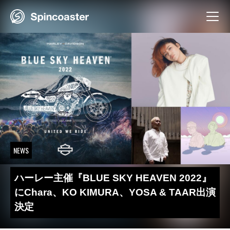
Skip
to
content
NEWS
ハーレー主催『BLUE SKY HEAVEN 2022』
にChara、KO KIMURA、YOSA & TAAR出演
決定