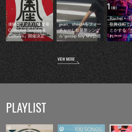
Rachel 
体験型フェス『集楽座
jjean、sheidAをフィー
歌舞伎町で
Collective Sounds &
チャーした最新シング
とかする『
Cultures』開催決定
ル“gossip boy”MV公開
れーーッ』
VIEW MORE
PLAYLIST