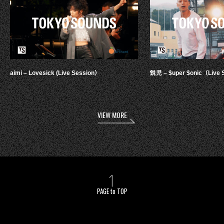
aimi – Lovesick (Live Session）
鋭児 – $uper $onic（Live 
VIEW MORE
PAGE to TOP