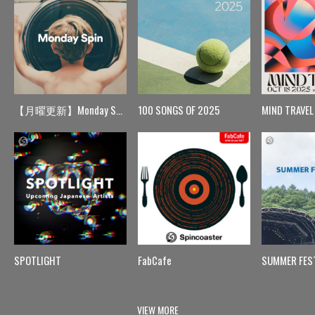
【月曜更新】Monday Spin
100 SONGS OF 2025
MIND TRAVEL
SPOTLIGHT
FabCafe
SUMMER FES
VIEW MORE