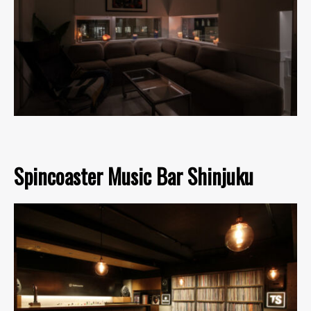
Spincoaster Music Bar Shinjuku