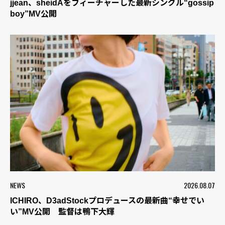
jjean、sheidAをフィーチャーした最新シングル“gossip
boy”MV公開
NEWS
2026.08.07
ICHIRO、D3adStockプロデュースの最新曲“幸せでい
い”MV公開 監督は鴨下大輝