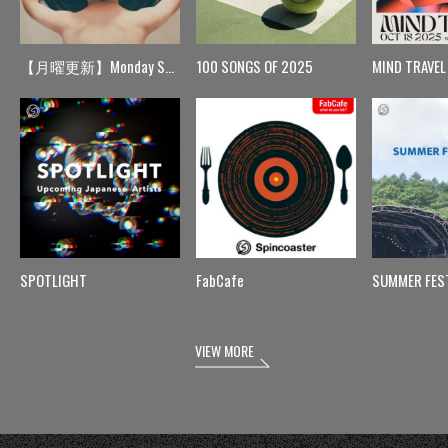
【月曜更新】Monday Spin
100 SONGS OF 2025
MIND TRAVEL
SPOTLIGHT
FabCafe
SUMMER FES
VIEW MORE