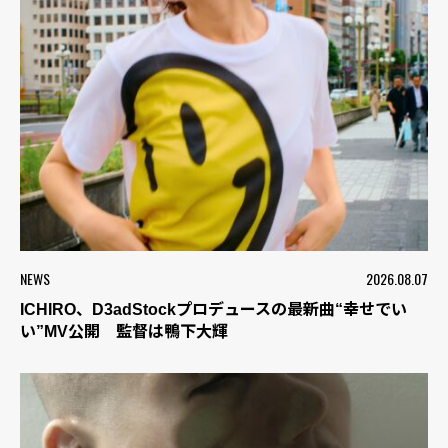
NEWS
2026.08.07
ICHIRO、D3adStockプロデュースの最新曲“幸せでい
い”MV公開 監督は鴨下大輝