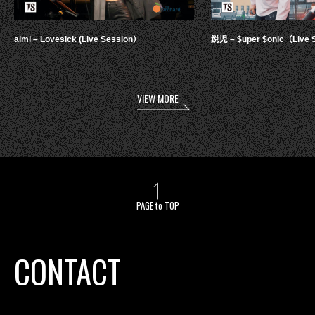
aimi – Lovesick (Live Session）
鋭児 – $uper $onic（Live 
VIEW MORE
PAGE to TOP
CONTACT