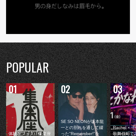
POPULAR
SE SO NEONが坂本龍
一との別れを通して綴
Rachel 
体験型フェス『集楽座
った“Remember!”を
歌舞伎町で