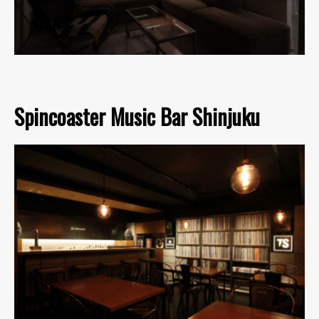
Spincoaster Music Bar Shinjuku