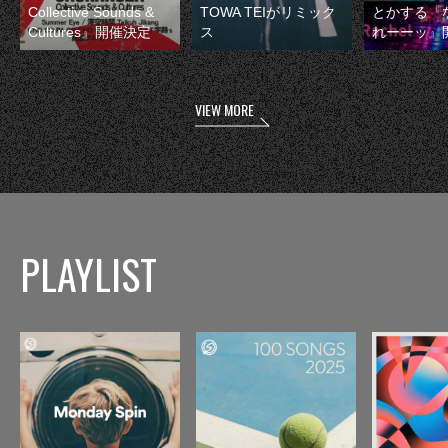
Collective Sounds &
TOWA TEIがリミック
とかする『
Cultures』開催決定
ス
れーーッ』
VIEW MORE
PLAYLIST