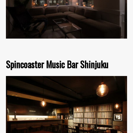
Spincoaster Music Bar Shinjuku