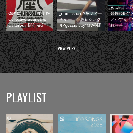
Rachel 
体験型フェス『集楽座
jjean、sheidAをフィー
歌舞伎町で
Collective Sounds &
チャーした最新シング
とかする『
Cultures』開催決定
ル“gossip boy”MV公開
れーーッ』
VIEW MORE
PLAYLIST