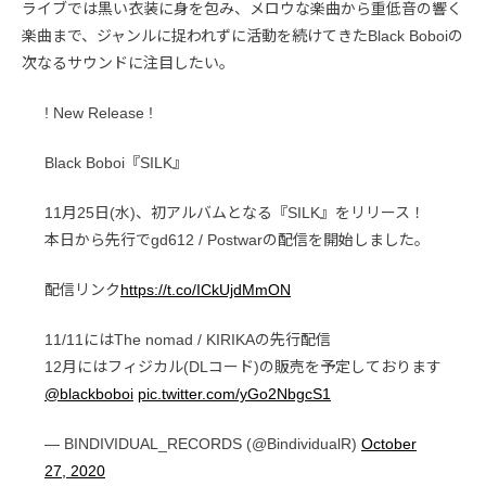
ライブでは黒い衣装に身を包み、メロウな楽曲から重低音の響く
楽曲まで、ジャンルに捉われずに活動を続けてきたBlack Boboiの
次なるサウンドに注目したい。
! New Release !
Black Boboi『SILK』
11月25日(水)、初アルバムとなる『SILK』をリリース！
本日から先行でgd612 / Postwarの配信を開始しました。
配信リンク
https://t.co/ICkUjdMmON
11/11にはThe nomad / KIRIKAの先行配信
12月にはフィジカル(DLコード)の販売を予定しております
@blackboboi
pic.twitter.com/yGo2NbgcS1
— BINDIVIDUAL_RECORDS (@BindividualR)
October
27, 2020