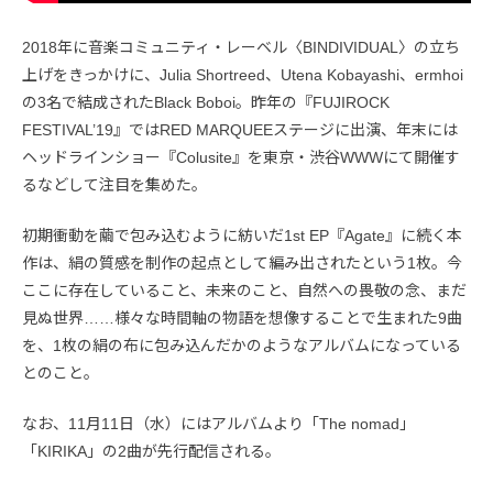
2018年に音楽コミュニティ・レーベル〈BINDIVIDUAL〉の立ち
上げをきっかけに、Julia Shortreed、Utena Kobayashi、ermhoi
の3名で結成されたBlack Boboi。昨年の『FUJIROCK
FESTIVAL’19』ではRED MARQUEEステージに出演、年末には
ヘッドラインショー『Colusite』を東京・渋谷WWWにて開催す
るなどして注目を集めた。
初期衝動を繭で包み込むように紡いだ1st EP『Agate』に続く本
作は、絹の質感を制作の起点として編み出されたという1枚。今
ここに存在していること、未来のこと、自然への畏敬の念、まだ
見ぬ世界……様々な時間軸の物語を想像することで生まれた9曲
を、1枚の絹の布に包み込んだかのようなアルバムになっている
とのこと。
なお、11月11日（水）にはアルバムより「The nomad」
「KIRIKA」の2曲が先行配信される。