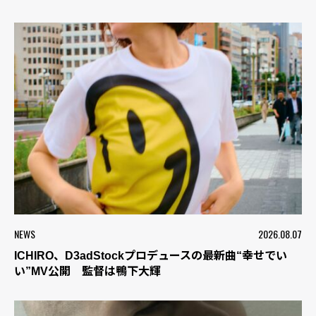
NEWS
2026.08.07
ICHIRO、D3adStockプロデュースの最新曲“幸せでい
い”MV公開 監督は鴨下大輝