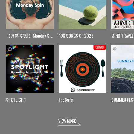
【月曜更新】Monday Spin
100 SONGS OF 2025
MIND TRAVEL
SPOTLIGHT
FabCafe
SUMMER FES
VIEW MORE