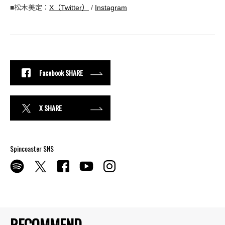
■松木美定：
X（Twitter）
/
Instagram
Facebook SHARE
X SHARE
Spincoaster SNS
RECOMMEND