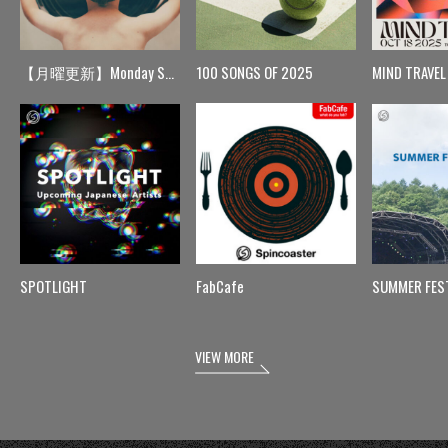
【月曜更新】Monday Spin
100 SONGS OF 2025
MIND TRAVEL
SPOTLIGHT
FabCafe
SUMMER FES
VIEW MORE