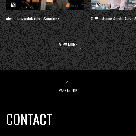
aimi – Lovesick (Live Session）
鋭児 – $uper $onic（Live 
VIEW MORE
PAGE to TOP
CONTACT