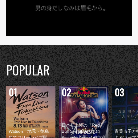
POPULAR
日本初上陸の『Red
Watson、地元・徳島
Bull Symphonic』に
青葉市子と
にてフリーライブ開
Awichが出演 4都市巡
よるツーマ