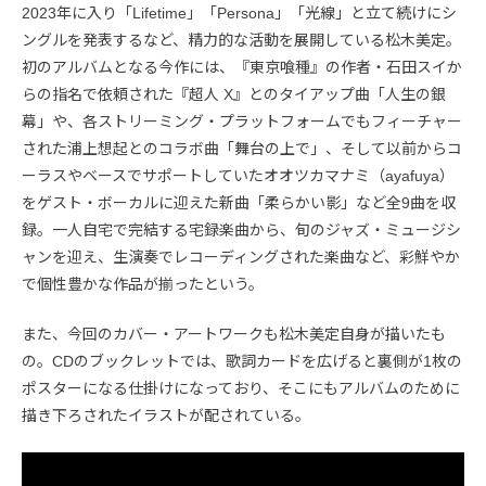
2023年に入り「Lifetime」「Persona」「光線」と立て続けにシ
ングルを発表するなど、精力的な活動を展開している松木美定。
初のアルバムとなる今作には、『東京喰種』の作者・石田スイか
らの指名で依頼された『超人 X』とのタイアップ曲「人生の銀
幕」や、各ストリーミング・プラットフォームでもフィーチャー
された浦上想起とのコラボ曲「舞台の上で」、そして以前からコ
ーラスやベースでサポートしていたオオツカマナミ（ayafuya）
をゲスト・ボーカルに迎えた新曲「柔らかい影」など全9曲を収
録。一人自宅で完結する宅録楽曲から、旬のジャズ・ミュージシ
ャンを迎え、生演奏でレコーディングされた楽曲など、彩鮮やか
で個性豊かな作品が揃ったという。
また、今回のカバー・アートワークも松木美定自身が描いたも
の。CDのブックレットでは、歌詞カードを広げると裏側が1枚の
ポスターになる仕掛けになっており、そこにもアルバムのために
描き下ろされたイラストが配されている。