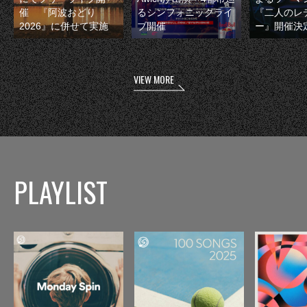
催 『阿波おどり
るシンフォニックライ
『二人のレ
2026』に併せて実施
ブ開催
ー』開催決
VIEW MORE
PLAYLIST