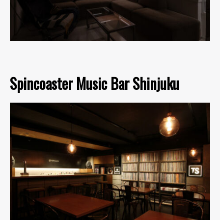
Spincoaster Music Bar Shinjuku