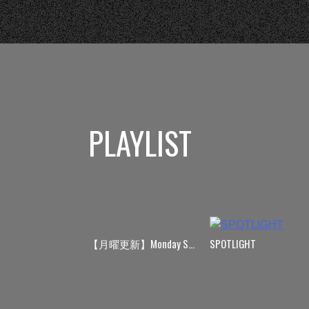
PLAYLIST
【月曜更新】Monday Spin
SPOTLIGHT