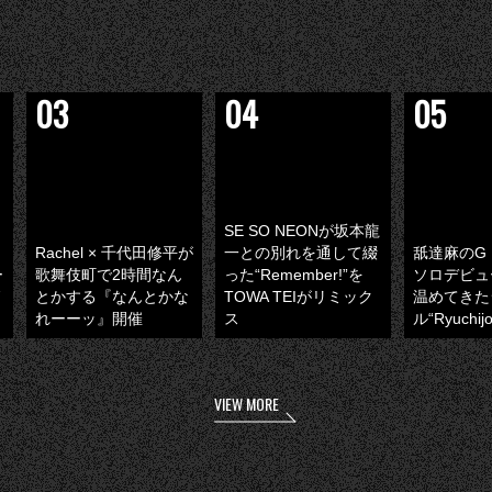
SE SO NEONが坂本龍
Rachel × 千代田修平が
一との別れを通して綴
舐達麻のG 
ー
歌舞伎町で2時間なん
った“Remember!”を
ソロデビュ
とかする『なんとかな
TOWA TEIがリミック
温めてきた
開
れーーッ』開催
ス
ル“Ryuchi
VIEW MORE