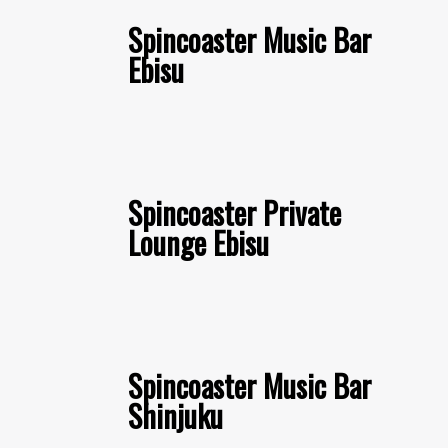
Spincoaster Music Bar
Ebisu
Spincoaster Private
Lounge Ebisu
Spincoaster Music Bar
Shinjuku