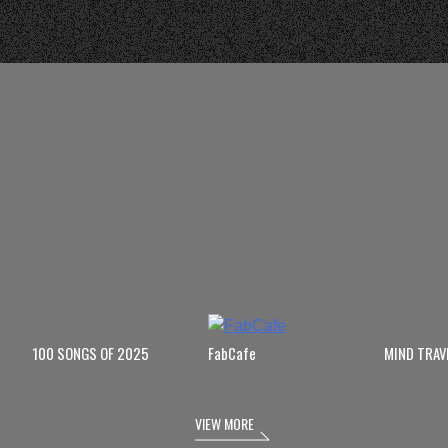
100 SONGS OF 2025
FabCafe
MIND TRAV
VIEW MORE