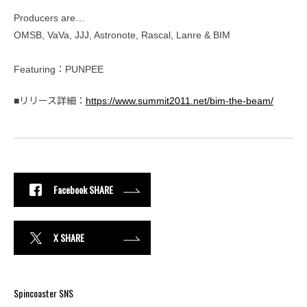
Producers are…‬
‪‬OMSB, VaVa, JJJ, Astronote, Rascal, Lanre & BIM
Featuring‬：‪PUNPEE‬
■リリース詳細：
https://www.summit2011.net/bim-the-beam/
Facebook SHARE
X SHARE
Spincoaster SNS