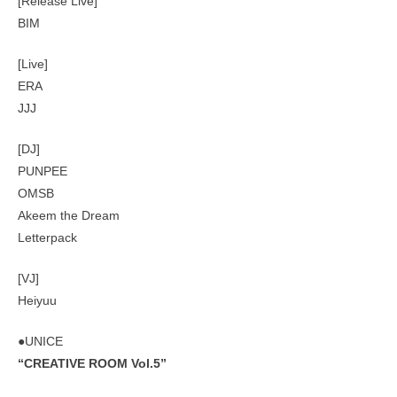
[Release Live]
‪BIM‬
[Live]
‪ERA‬
‪JJJ‬
‪[DJ]‬
‪PUNPEE‬
‪OMSB‬
‪Akeem the Dream‬
‪Letterpack‬
[VJ]
Heiyuu‬
‪●UNICE
‪“CREATIVE ROOM Vol.5”