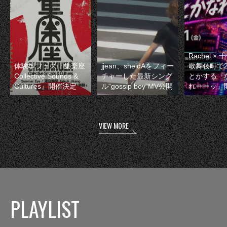
Rachel 
体験型フェス『集楽座
jjean、sheidAをフィー
歌舞伎町で
Collective Sounds &
チャーした最新シング
とかする『
Cultures』開催決定
ル“gossip boy”MV公開
れーーッ』
VIEW MORE
PLAYLIST