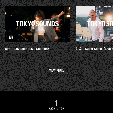
aimi – Lovesick (Live Session）
鋭児 – $uper $onic（Live 
VIEW MORE
PAGE to TOP