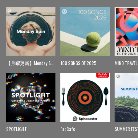
【月曜更新】Monday Spin
100 SONGS OF 2025
MIND TRAVEL
SPOTLIGHT
FabCafe
SUMMER FES