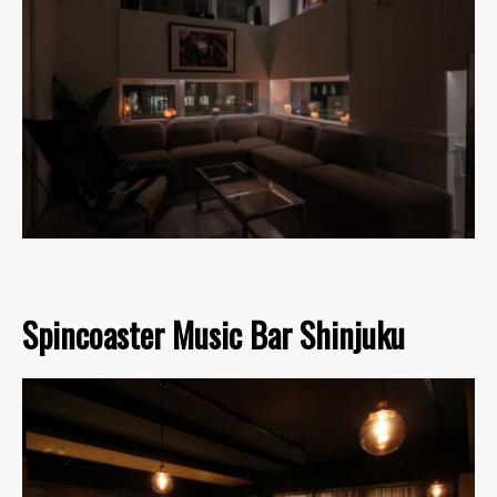
Spincoaster Music Bar Shinjuku