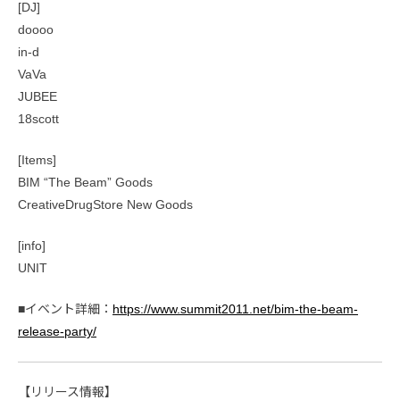
[DJ]
‪doooo‬
‪in-d‬
‪VaVa‬
‪JUBEE‬
18scott
[Items]
BIM “The Beam” Goods
CreativeDrugStore New Goods‬
[info]
UNIT
■イベント詳細：
https://www.summit2011.net/bim-the-beam-
release-party/
【リリース情報】