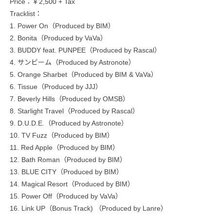
Price：￥2,500 + Tax
Tracklist：
1. Power On（Produced by BIM）
2. Bonita（Produced by VaVa）
3. BUDDY feat. PUNPEE（Produced by Rascal）
4. サンビーム（Produced by Astronote）
5. Orange Sharbet（Produced by BIM & VaVa）
6. Tissue（Produced by JJJ）
7. Beverly Hills（Produced by OMSB）
8. Starlight Travel（Produced by Rascal）
9. D.U.D.E.（Produced by Astronote）
10. TV Fuzz（Produced by BIM）
11. Red Apple（Produced by BIM）
12. Bath Roman（Produced by BIM）
13. BLUE CITY（Produced by BIM）
14. Magical Resort（Produced by BIM）
15. Power Off（Produced by VaVa）
16. Link UP（Bonus Track) （Produced by Lanre）