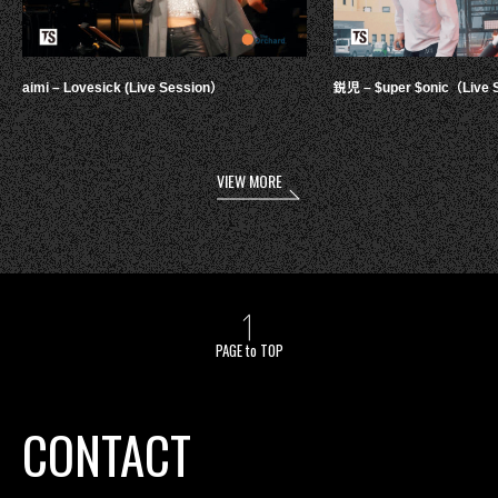
aimi – Lovesick (Live Session）
鋭児 – $uper $onic（Live 
VIEW MORE
PAGE to TOP
CONTACT