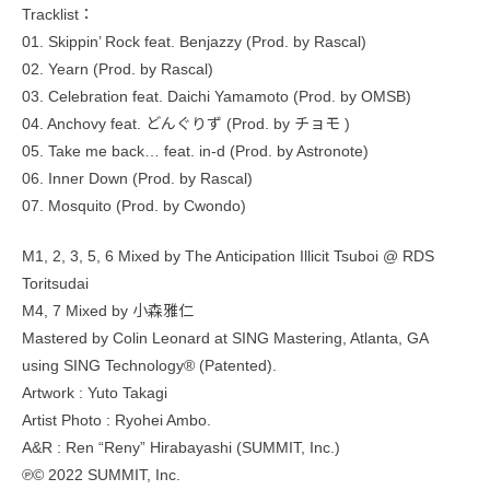
Tracklist：
01. Skippin’ Rock feat. Benjazzy (Prod. by Rascal)
02. Yearn (Prod. by Rascal)
03. Celebration feat. Daichi Yamamoto (Prod. by OMSB)
04. Anchovy feat. どんぐりず (Prod. by チョモ )
05. Take me back… feat. in-d (Prod. by Astronote)
06. Inner Down (Prod. by Rascal)
07. Mosquito (Prod. by Cwondo)
M1, 2, 3, 5, 6 Mixed by The Anticipation Illicit Tsuboi @ RDS
Toritsudai
M4, 7 Mixed by 小森雅仁
Mastered by Colin Leonard at SING Mastering, Atlanta, GA
using SING Technology® (Patented).
Artwork : Yuto Takagi
Artist Photo : Ryohei Ambo.
A&R : Ren “Reny” Hirabayashi (SUMMIT, Inc.)
℗© 2022 SUMMIT, Inc.