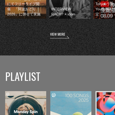
にてフリーライブ開
Tohjiのラ
催 『阿波おどり
INTERVIEW ｜
YouTube
2026』に併せて実施
RACH? × idom
定
VIEW MORE
PLAYLIST