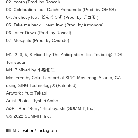
02. Yearn (Prod. by Rascal)
03. Celebration feat. Daichi Yamamoto (Prod. by OMSB)
04. Anchovy feat. どんぐりず (Prod. by チョモ )
05. Take me back… feat. in-d (Prod. by Astronote)
06. Inner Down (Prod. by Rascal)
07. Mosquito (Prod. by Cwondo)
M1, 2, 3, 5, 6 Mixed by The Anticipation Illicit Tsuboi @ RDS
Toritsudai
M4, 7 Mixed by 小森雅仁
Mastered by Colin Leonard at SING Mastering, Atlanta, GA
using SING Technology® (Patented).
Artwork : Yuto Takagi
Artist Photo : Ryohei Ambo.
A&R : Ren “Reny” Hirabayashi (SUMMIT, Inc.)
℗© 2022 SUMMIT, Inc.
■BIM：
Twitter
/
Instagram