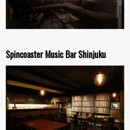
Spincoaster Music Bar Shinjuku