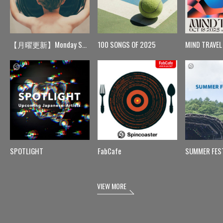
【月曜更新】Monday Spin
100 SONGS OF 2025
MIND TRAVEL
SPOTLIGHT
FabCafe
SUMMER FES
VIEW MORE