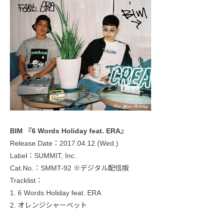
BIM 『6 Words Holiday feat. ERA』
Release Date：2017.04.12 (Wed.)
Label：SUMMIT, Inc.
Cat.No.：SMMT-92 ※デジタル配信版
Tracklist：
1. 6 Words Holiday feat. ERA
2. オレンジシャーベット