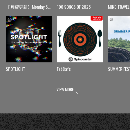
【月曜更新】Monday Spin
100 SONGS OF 2025
MIND TRAVEL
SPOTLIGHT
FabCafe
SUMMER FES
VIEW MORE