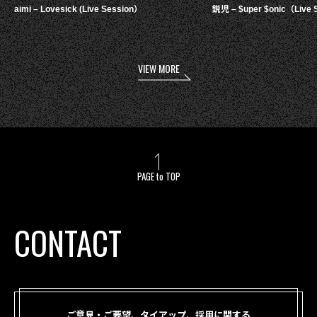
aimi – Lovesick (Live Session）
鋭児 – $uper $onic（Live 
VIEW MORE
PAGE to TOP
CONTACT
ご意見・ご要望、タイアップ、採用に関する