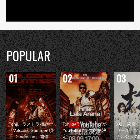
POPULAR
Tohji、ラストライブ
Tohjiのラストライブが
XG、東京
『Volcanic Summer 頂
YouTubeにて生配信決
ワールドツ
上 Dimension』開催
定
ナル公演の