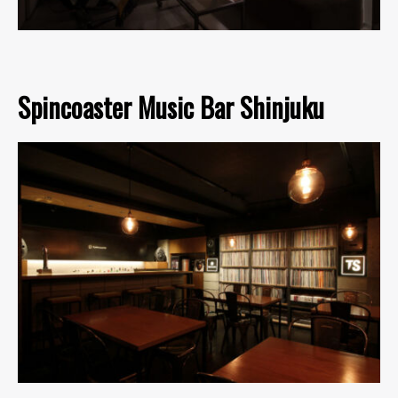
Spincoaster Music Bar Shinjuku