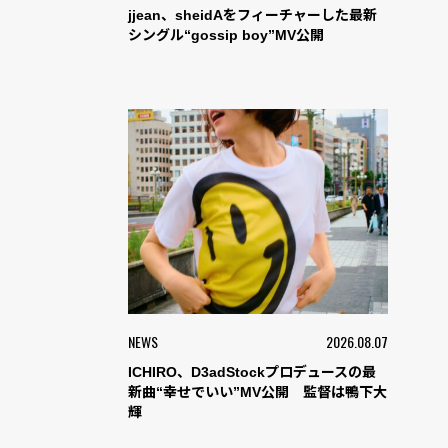
jjean、sheidAをフィーチャーした最新
シングル“gossip boy”MV公開
NEWS
2026.08.07
ICHIRO、D3adStockプロデュースの最
新曲“幸せでいい”MV公開 監督は鴨下大
輝