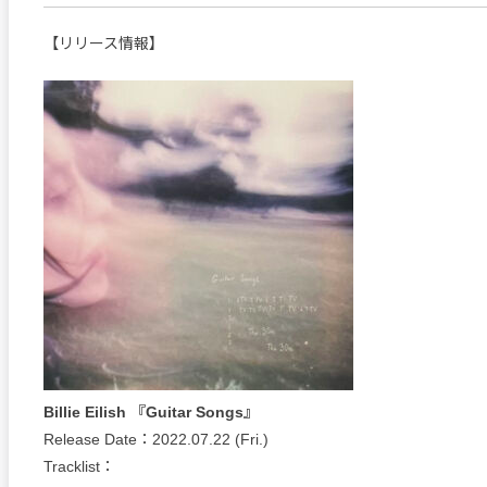
【リリース情報】
Billie Eilish 『Guitar Songs』
Release Date：2022.07.22 (Fri.)
Tracklist：