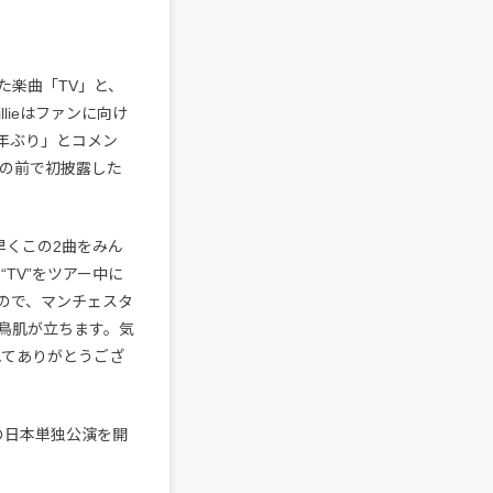
た楽曲「TV」と、
llieはファンに向け
8年ぶり」とコメン
客の前で初披露した
も早くこの2曲をみん
TV”をツアー中に
ので、マンチェスタ
鳥肌が立ちます。気
れてありがとうござ
て初の日本単独公演を開