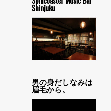
Spincoaster Music Bar
Shinjuku
男の身だしなみは
眉毛から。