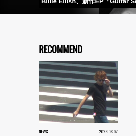
Billie Eilish、新作EP『Gu
RECOMMEND
NEWS
2026.08.07