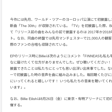
今作には先月、ワールド・ツアーのヨーロッパ公演にて初披露し
新曲「The 30th」が収録されている。「TV」を初披露した際、Bi
て「リリース前の曲をみんなの前で披露するのは 2017年か201
ト。なお、同曲の終盤では先月マンチェスターで21,000人の観
際のファンの合唱も収録されている。
EPのリリース時にBillieは次のようにコメント「FINNEASも私
なに届けたくて仕方がありませんでした。ぜひ聴いてください！ “
披露できたことは私たちにとっても思い出深い出来事でした。な
ーで初披露した時の音声を曲に組み込みました。毎回聴くたびに
にいってくれると嬉しいです！ いつも私たちの音楽を聴いてく
います」。
なお、Billie Eilishは8月26日（金）に東京・有明アリーナに
催する。