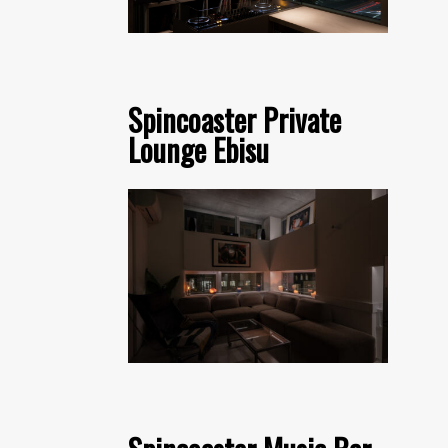
Spincoaster Private
Lounge Ebisu