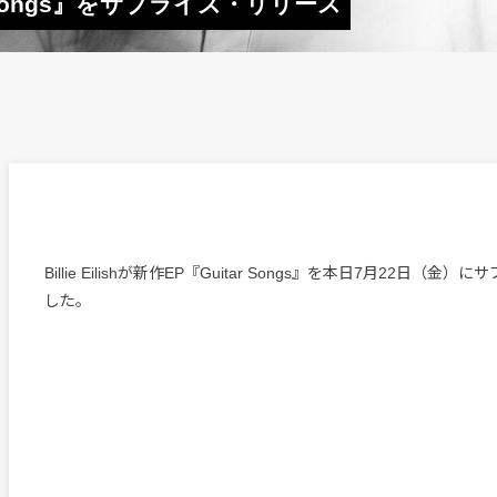
itar Songs』をサプライズ・リリース
Billie Eilishが新作EP『Guitar Songs』を本日7月22日（
した。