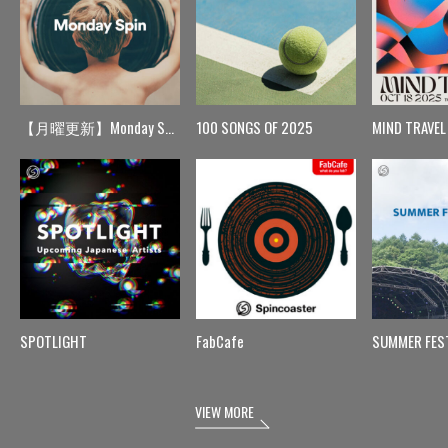
【月曜更新】Monday Spin
100 SONGS OF 2025
MIND TRAVEL
SPOTLIGHT
FabCafe
SUMMER FES
VIEW MORE