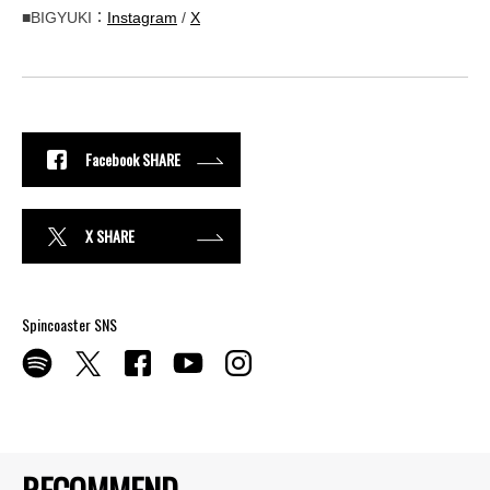
■BIGYUKI：
Instagram
/
X
Facebook SHARE
X SHARE
Spincoaster SNS