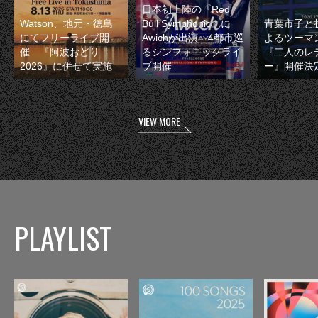
日本初上陸の『Red
Watson、地元・徳島
Bull Symphonic』に
青葉市子と
にてフリーライブ開
Awichが出演 4都市巡
よるツーマ
催 『阿波おどり
るシンフォニックライ
『二人のレ
2026』に併せて実施
ブ開催
ー』開催決
VIEW MORE
PLAYLIST