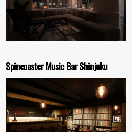
Spincoaster Music Bar Shinjuku