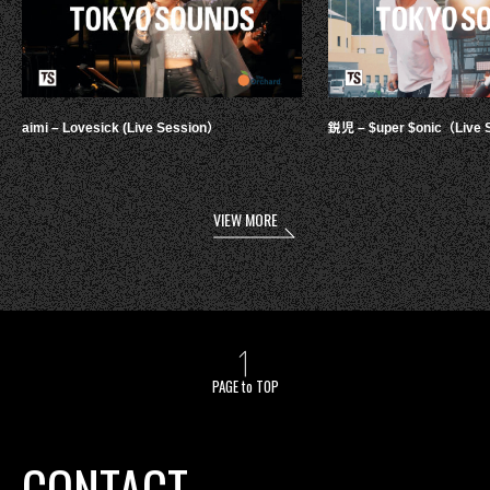
aimi – Lovesick (Live Session）
鋭児 – $uper $onic（Live 
VIEW MORE
PAGE to TOP
CONTACT