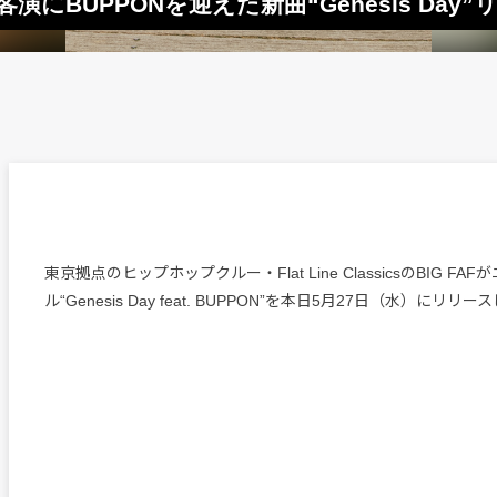
 FAF、客演にBUPPONを迎えた新曲“Genesis Day
東京拠点のヒップホップクルー・Flat Line ClassicsのBIG FA
ル“Genesis Day feat. BUPPON”を本日5月27日（水）にリリー