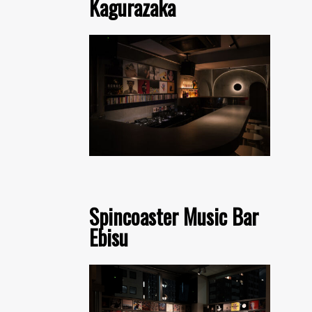
Kagurazaka
Spincoaster Music Bar
Ebisu