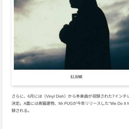
ILLJUNK
さらに、6月には〈Vinyl Dish〉から本楽曲が収録された7イン
決定。A面には弗猫建物、Mr.PUGが今年リリースした“We Do It fea
録される。