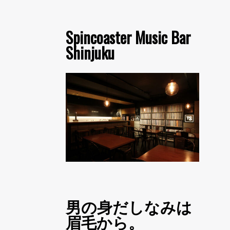
Spincoaster Music Bar
Shinjuku
男の身だしなみは
眉毛から。