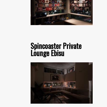
Spincoaster Private
Lounge Ebisu