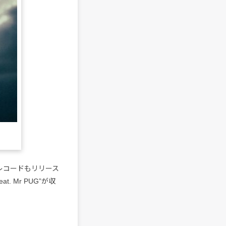
チレコードもリリース
t. Mr PUG”が収