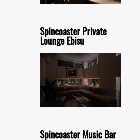
Spincoaster Private
Lounge Ebisu
Spincoaster Music Bar