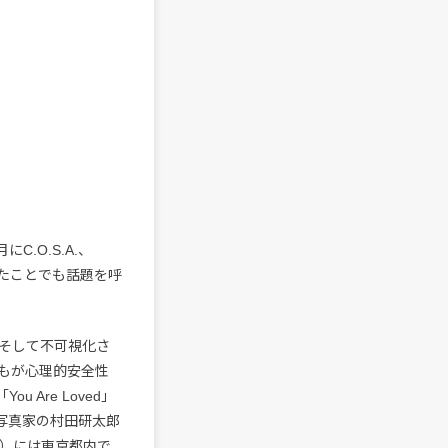
にC.O.S.A.、
したことでも話題を呼
そして不可視化さ
誰もが心理的安全性
Are Loved」
は写真家の村田研太郎
（土）には東京都内で