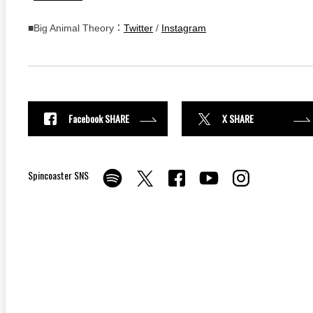
■Big Animal Theory：
Twitter
/
Instagram
Facebook SHARE
X SHARE
Spincoaster SNS