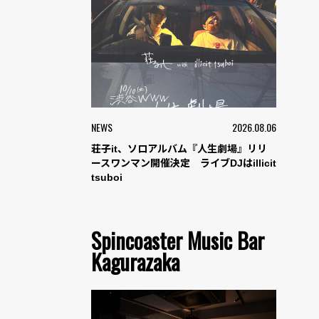
NEWS
2026.08.06
荘子it、ソロアルバム『人生劇場』リリ
ースワンマン開催決定 ライブDJはillicit
tsuboi
Spincoaster Music Bar
Kagurazaka