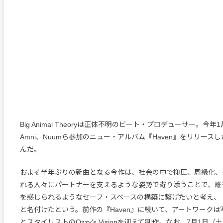
Big Animal Theoryは正体不明のビート・プロデューサー。今年1月
Amni、Nuumら参加のニュー・アルバム『Haven』をリリース
んだ。
およそ半年ぶりの新曲となる今作は、社会の中で抑圧、周縁化、
れる人々にパートナーを支えるような姿勢で寄り添うことで、
を感じられるようなセーフ・スペースの構築に繋げたいと考え、「You 
と名付けたという。前作の『Haven』に続いて、アートワーク
とスタイリストのOzzy’s Visionを迎えて制作。なお、7月1日