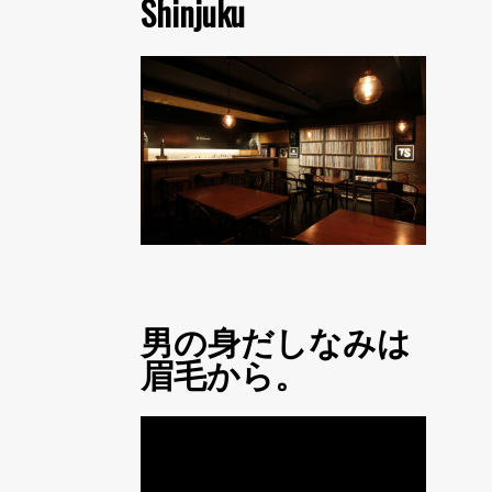
Shinjuku
男の身だしなみは
眉毛から。