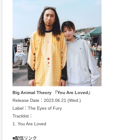
Big Animal Theory 『You Are Loved』
Release Date：2023.06.21 (Wed.)
Label：The Eyes of Fury
Tracklist：
1. You Are Loved
■
配信リンク