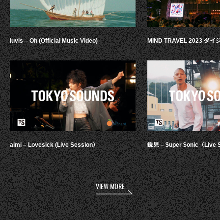
luvis – Oh (Official Music Video)
MIND TRAVEL 2023 
aimi – Lovesick (Live Session）
鋭児 – $uper $onic（Live 
VIEW MORE