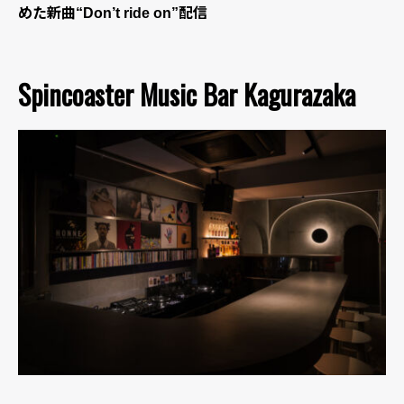
めた新曲“Don’t ride on”配信
Spincoaster Music Bar Kagurazaka