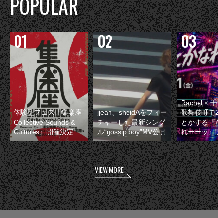
POPULAR
Rachel 
体験型フェス『集楽座
jjean、sheidAをフィー
歌舞伎町で
Collective Sounds &
チャーした最新シング
とかする『
Cultures』開催決定
ル“gossip boy”MV公開
れーーッ』
VIEW MORE