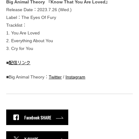
Big Animal Theory 『Know That You Are Loved』
Release Date：2023.7.26 (Wed.)
Label：The Eyes Of Fury
Tracklist：
1. You Are Loved
2. Everything About You
3. Cry for You
■
配信リンク
■Big Animal Theory：
Twitter
/
Instagram
Facebook SHARE