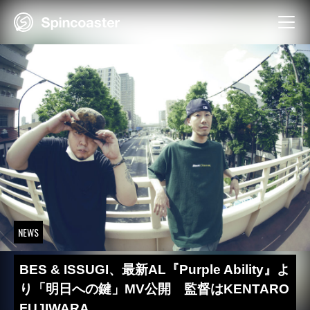
Skip
to
content
NEWS
BES & ISSUGI、最新AL『Purple Ability』よ
り「明日への鍵」MV公開 監督はKENTARO
FUJIWARA