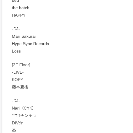
bed
the hatch
HAPPY
-DJ-
Mari Sakurai
Hype Sync Records
Loss
[2F Floor]
-LIVE-
KOPY
藤本夏樹
-DJ-
Nari（CYK）
宇宙チンチラ
DIV☆
拳