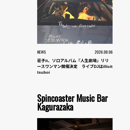
NEWS
2026.08.06
荘子it、ソロアルバム『人生劇場』リリ
ースワンマン開催決定 ライブDJはillicit
tsuboi
Spincoaster Music Bar
Kagurazaka