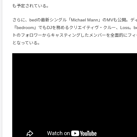
も予定されている。
さらに、bedの最新シングル「Michael Mann」のMVも公開。
『bedroom』でもDJを務めるクリエイティヴ・クルー、Loss。b
トのフォロワーからキャスティングしたメンバーを全面的にフィ
となっている。