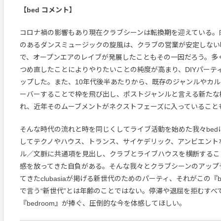
【bed コメント】
コロナ禍の影響もあり現在クラブシーンは転換期を迎えている。
のあるダンスミュージックの旋風は、クラブの営業が安定しない
で、オープンエアのレイブが発展したこともその一因だろう。多
つめ直したことによりやりたいことの純度が高まり、DIYパーテ
ップした。また、10年代後半あたりから、既存のジャンルやカ
ーバーすることで枠を飛び出し、ポストジャンルと言える新たな
れ、近年そのムーブメントがネクストフェーズに入っていること
そんな時代の流れと時を同じくしてライブ活動を始めた我々bed
してテクノやハウス、トランス、サイケデリック、アンビエント
ル／文脈に共通項を見出し、クラブとライブハウスを横断するこ
感を放ってきた自負がある。そんな我々とクラブシーンのアップ
てきたclubasiaが掲げる新世代のためのパーティ、それがこの『b
で言う“新世代”とは年齢のことではない。停滞や退屈を拒むすべ
『bedroom』が捧ぐ、圧倒的な今を体感してほしい。