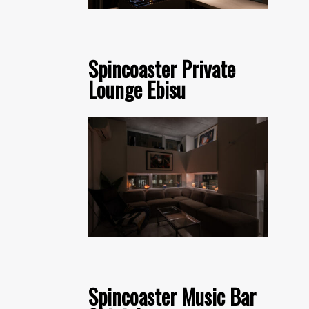
Spincoaster Private
Lounge Ebisu
Spincoaster Music Bar