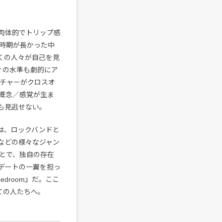
肉体的でトリップ感
時期が長かった中
くの人々が自己を見
ィの水準も劇的にア
ルチャーがクロスオ
概念／感覚が生ま
も見逃せない。
は、ロックバンドと
などの様々なジャン
とで、独自の存在
デートの一翼を担っ
edroom』だ。ここ
ての人たちへ。