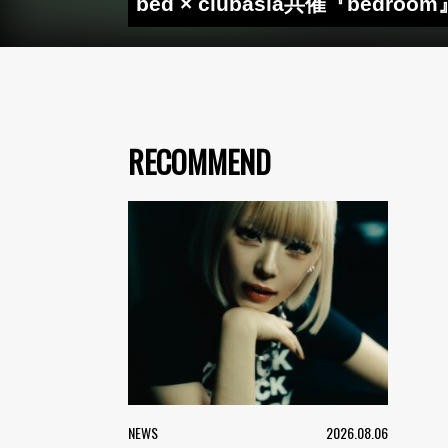
bed × clubasia共催『b
RECOMMEND
NEWS
2026.08.06