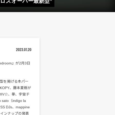
ーのクロスオーバー最新型”
2023.01.20
droom』が2月3日
型を掲げる本パー
、KOPY、藤本夏樹が
K）、DIV☆、拳、宇宙チ
ato（indigo la
S DJs、mappine
加ラインナップの発表