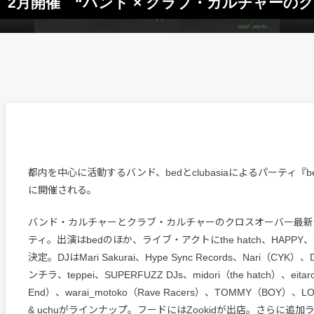
edroom』2月開催 “バンド × クラブ・カルチャ
都内を中心に活動するバンド、bedとclubasiaによるパーティ『be
に開催される。
バンド・カルチャーとクラブ・カルチャーのクロスオーバー最新
ティ。出演はbedのほか、ライブ・アクトにthe hatch、HAPPY
決定。DJはMari Sakurai、Hype Sync Records、Nari（CY
ンチラ、teppei、SUPERFUZZ DJs、midori（the hatch）、eitaro s
End）、warai_motoko（Rave Racers）、TOMMY（BOY）、LOS
& uchuがラインナップ。フードにはZookidが出店。さらに追