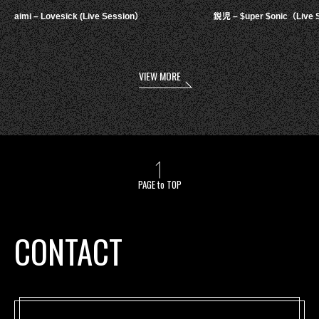
aimi – Lovesick (Live Session）
鋭児 – $uper $onic（Live 
VIEW MORE
PAGE to TOP
CONTACT