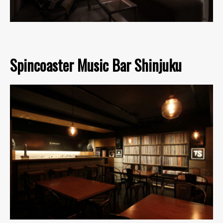
Spincoaster Music Bar Shinjuku