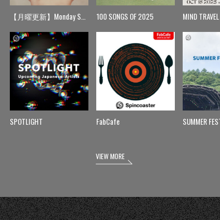
【月曜更新】Monday Spin
100 SONGS OF 2025
MIND TRAVEL
SPOTLIGHT
FabCafe
SUMMER FES
VIEW MORE