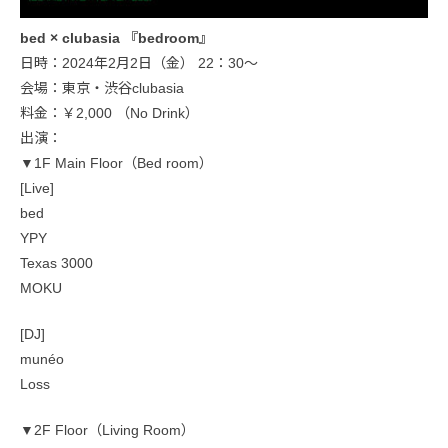
bed × clubasia 『bedroom』
日時：2024年2月2日（金） 22：30〜
会場：東京・渋谷clubasia
料金：￥2,000 （No Drink）
出演：
▼1F Main Floor（Bed room）
[Live]
bed
YPY
Texas 3000
MOKU
[DJ]
munéo
Loss
▼2F Floor（Living Room）