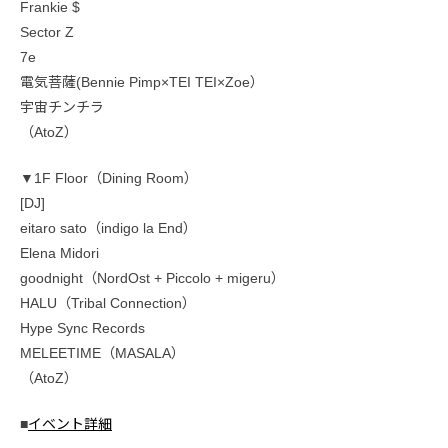
Frankie $
Sector Z
7e
電気菩薩(Bennie Pimp×TEI TEI×Zoe）
宇宙チンチラ
（AtoZ）
▼1F Floor（Dining Room）
[DJ]
eitaro sato（indigo la End）
Elena Midori
goodnight（NordOst + Piccolo + migeru）
HALU（Tribal Connection）
Hype Sync Records
MELEETIME（MASALA）
（AtoZ）
■
イベント詳細