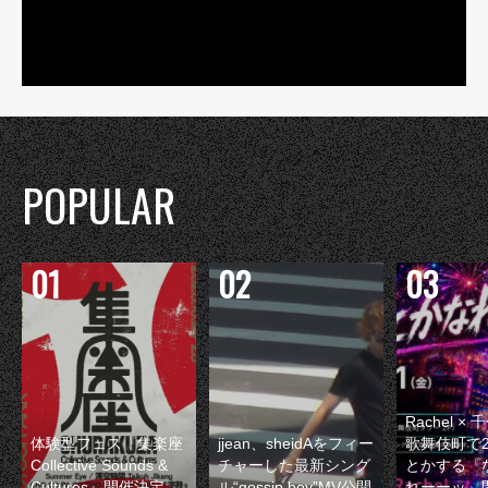
POPULAR
Rachel 
体験型フェス『集楽座
jjean、sheidAをフィー
歌舞伎町で
Collective Sounds &
チャーした最新シング
とかする『
Cultures』開催決定
ル“gossip boy”MV公開
れーーッ』