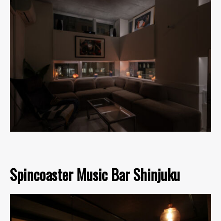
Spincoaster Music Bar Shinjuku