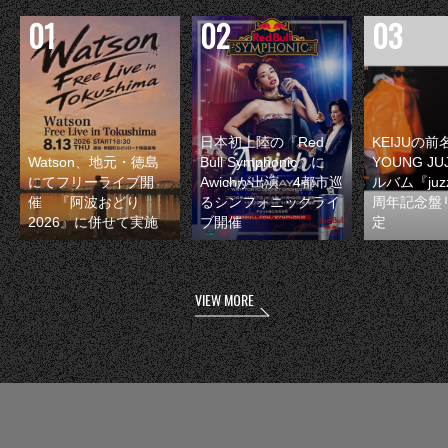
日本初上陸の『Red
KEIJUの
Watson、地元・徳島
Bull Symphonic』に
YOUNG JU
にてフリーライブ開
Awichが出演 4都市巡
ルバム『juzz
催 『阿波おどり
るシンフォニックライ
周年記念盤
2026』に併せて実施
ブ開催
定
VIEW MORE