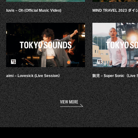
luvis – Oh (Official Music Video)
MIND TRAVEL 2023 
aimi – Lovesick (Live Session）
鋭児 – $uper $onic（Live 
VIEW MORE