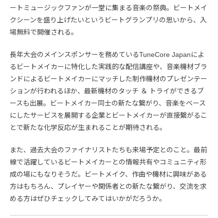
ートミュージックファンが一堂に集まる音楽の祭典。ビートメイ
クシーンを盛り上げたいというビートグランプリの思いから、入
場無料で開催される。
長年大会のメインスポンサーを務めているTuneCore Japanによ
るビートメイカーに特化した実践的な配信講座や、音楽機材ブラ
ンドによるビートメイカーにマッチした制作機材のプレゼンテー
ションが行われるほか、最新機材のタッチ ＆ トライができるブ
ースも出展。ビートメイカー同士の新たな繋がり、音楽をベース
にしたサービスを展開する企業とビートメイカーが直接繋がるこ
とで新たな化学反応が生まれることが期待される。
また、過去大会のファイナリストたちも来場予定とのこと。最前
線で活躍しているビートメイカーとの情報共有やコミュニティ形
成の場にもなりそうだ。ビートメイク、作曲や機材に興味がある
方はもちろん、プレイヤーや関係者との新たな繋がり、交流を求
める方はぜひチェックしてみてはいかがだろうか。