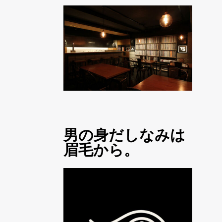
男の身だしなみは
眉毛から。