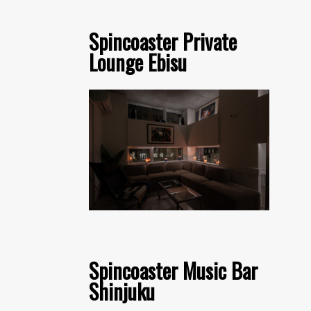
Spincoaster Private
Lounge Ebisu
Spincoaster Music Bar
Shinjuku