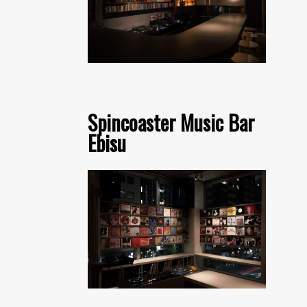
Spincoaster Music Bar
Ebisu