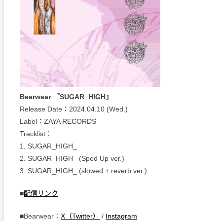
Bearwear 『SUGAR_HIGH』
Release Date：2024.04.10 (Wed.)
Label：ZAYA RECORDS
Tracklist：
1. SUGAR_HIGH_
2. SUGAR_HIGH_ (Sped Up ver.)
3. SUGAR_HIGH_ (slowed + reverb ver.)
■
配信リンク
■Bearwear：
X（Twitter）
/
Instagram