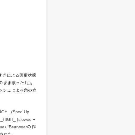
摂りすぎによる興奮状態
のまま歌った1曲。
ッシュによる角の立
 (Sped Up
H_ (slowed +
aがBearwearの作
された。