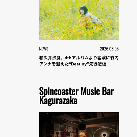
NEWS
2026.08.05
和久井沙良、4thアルバムより客演に竹内
アンナを迎えた“Destiny”先行配信
Spincoaster Music Bar
Kagurazaka