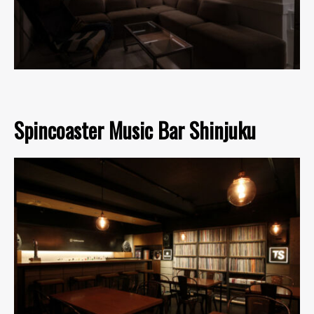
Spincoaster Music Bar Shinjuku