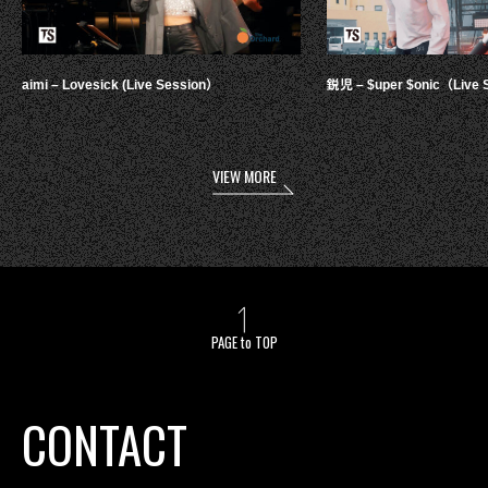
aimi – Lovesick (Live Session）
鋭児 – $uper $onic（Live 
VIEW MORE
PAGE to TOP
CONTACT