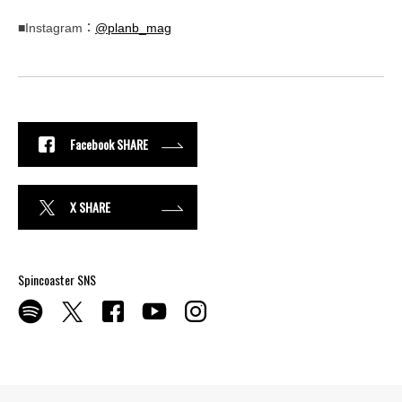
■Instagram：
@planb_mag
Facebook SHARE
X SHARE
Spincoaster SNS