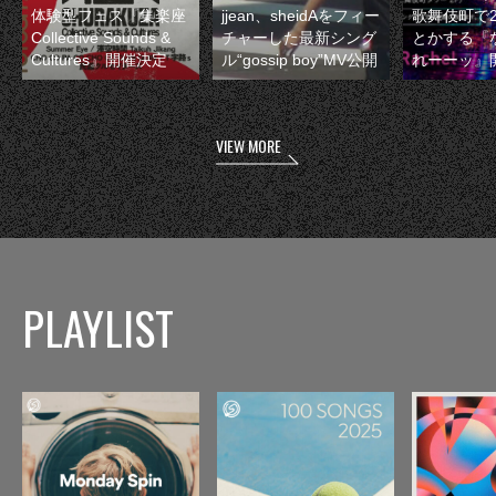
体験型フェス『集楽座
jjean、sheidAをフィー
歌舞伎町で
Collective Sounds &
チャーした最新シング
とかする『
Cultures』開催決定
ル“gossip boy”MV公開
れーーッ』
VIEW MORE
PLAYLIST