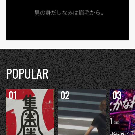
POPULAR
Rachel 