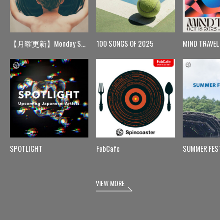
【月曜更新】Monday Spin
100 SONGS OF 2025
MIND TRAVEL
SPOTLIGHT
FabCafe
SUMMER FES
VIEW MORE