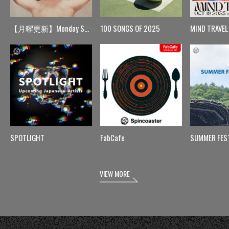
【月曜更新】Monday Spin
100 SONGS OF 2025
MIND TRAVEL
SPOTLIGHT
FabCafe
SUMMER FES
VIEW MORE