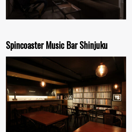
Spincoaster Music Bar Shinjuku