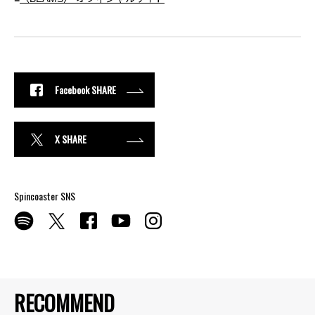
Facebook SHARE
X SHARE
Spincoaster SNS
RECOMMEND