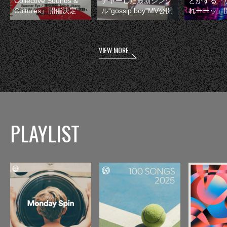
Collective Sounds &
チャーした最新シング
とかする『
Cultures』開催決定
ル“gossip boy”MV公開
れーーッ』
VIEW MORE
PLAYLIST