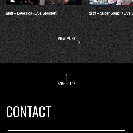
aimi – Lovesick (Live Session）
鋭児 – $uper $onic（Live 
VIEW MORE
PAGE to TOP
CONTACT