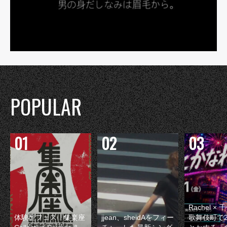
POPULAR
Rachel 
体験型フェス『集楽座
jjean、sheidAをフィー
歌舞伎町で