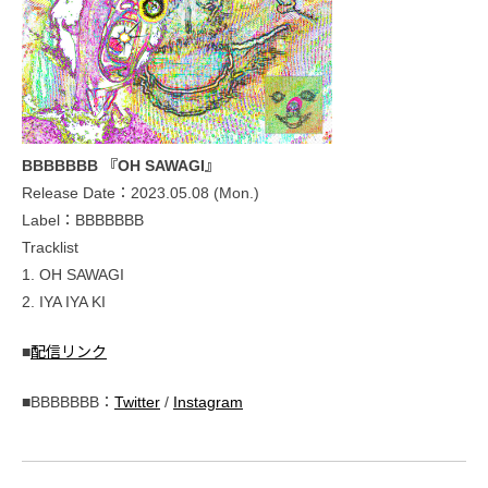
BBBBBBB 『OH SAWAGI』
Release Date：2023.05.08 (Mon.)
Label：BBBBBBB
Tracklist
1. OH SAWAGI
2. IYA IYA KI
■
配信リンク
■BBBBBBB：
Twitter
/
Instagram