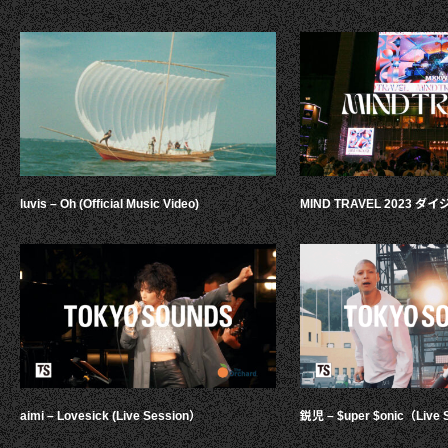
luvis – Oh (Official Music Video)
MIND TRAVEL 2023 
aimi – Lovesick (Live Session）
鋭児 – $uper $onic（Live 