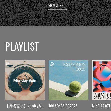
VIEW MORE
PLAYLIST
【月曜更新】Monday Spin
100 SONGS OF 2025
MIND TRAVEL