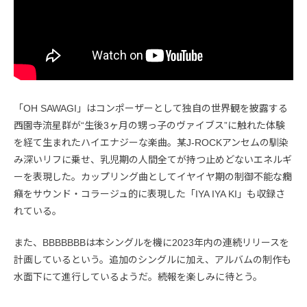
「OH SAWAGI」はコンポーザーとして独自の世界観を披露する
西園寺流星群が“生後3ヶ月の甥っ子のヴァイブス”に触れた体験
を経て生まれたハイエナジーな楽曲。某J-ROCKアンセムの馴染
み深いリフに乗せ、乳児期の人間全てが持つ止めどないエネルギ
ーを表現した。カップリング曲としてイヤイヤ期の制御不能な癇
癪をサウンド・コラージュ的に表現した「IYA IYA KI」も収録さ
れている。
また、BBBBBBBは本シングルを機に2023年内の連続リリースを
計画しているという。追加のシングルに加え、アルバムの制作も
水面下にて進行しているようだ。続報を楽しみに待とう。