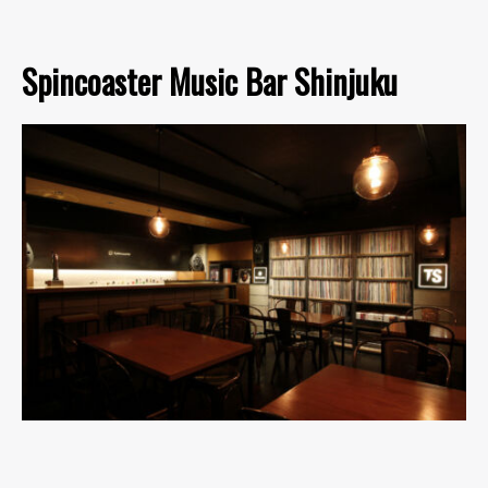
Spincoaster Music Bar Shinjuku