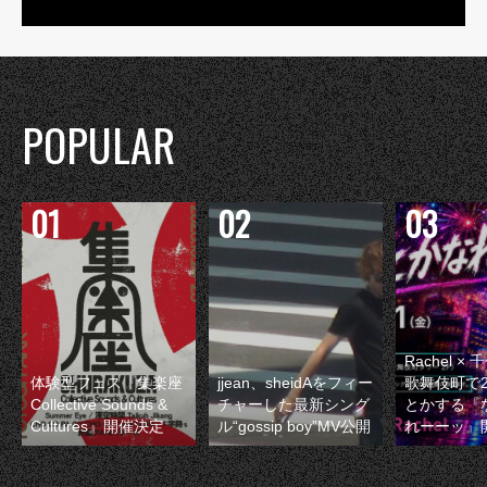
POPULAR
Rachel 
体験型フェス『集楽座
jjean、sheidAをフィー
歌舞伎町で
Collective Sounds &
チャーした最新シング
とかする『
Cultures』開催決定
ル“gossip boy”MV公開
れーーッ』