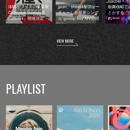
Rachel 
体験型フェス『集楽座
jjean、sheidAをフィー
歌舞伎町で
Collective Sounds &
チャーした最新シング
とかする『
Cultures』開催決定
ル“gossip boy”MV公開
れーーッ』
VIEW MORE
PLAYLIST