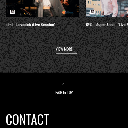
aimi – Lovesick (Live Session）
鋭児 – $uper $onic（Live 
VIEW MORE
PAGE to TOP
CONTACT