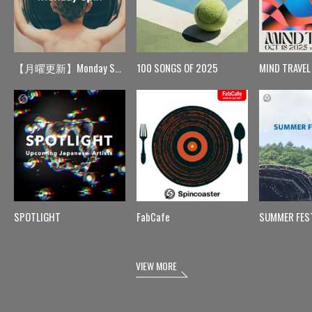
【月曜更新】Monday Spin
100 SONGS OF 2025
MIND TRAVEL
SPOTLIGHT
FabCafe
SUMMER FES
VIEW MORE