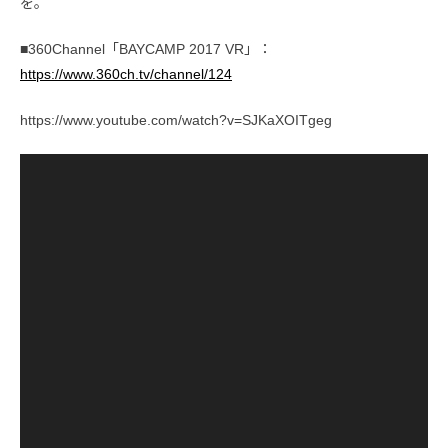
を。
■360Channel「BAYCAMP 2017 VR」：
https://www.360ch.tv/channel/124
https://www.youtube.com/watch?v=SJKaXOITgeg