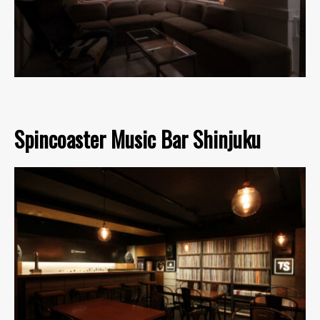
Spincoaster Music Bar Shinjuku