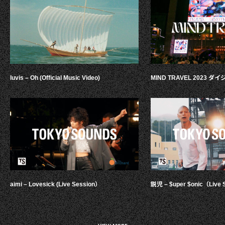
luvis – Oh (Official Music Video)
MIND TRAVEL 2023 
aimi – Lovesick (Live Session）
鋭児 – $uper $onic（Live 