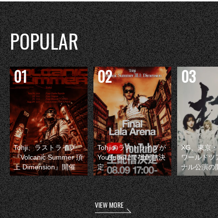
POPULAR
Tohji、ラストライブ
Tohjiのラストライブが
XG、東京
『Volcanic Summer 頂
YouTubeにて生配信決
ワールドツ
上 Dimension』開催
定
ナル公演の
VIEW MORE