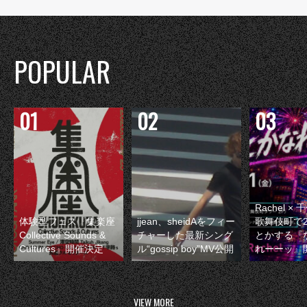
POPULAR
Rachel 
体験型フェス『集楽座
jjean、sheidAをフィー
歌舞伎町で
Collective Sounds &
チャーした最新シング
とかする『
Cultures』開催決定
ル“gossip boy”MV公開
れーーッ』
VIEW MORE