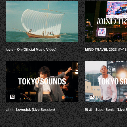
luvis – Oh (Official Music Video)
MIND TRAVEL 2023 
aimi – Lovesick (Live Session）
鋭児 – $uper $onic（Live 