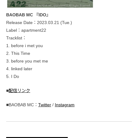
BAOBAB MC 『IDO』
Release Date：2023.03.21 (Tue.)
Label：apartment22
Tracklist：
1. before i met you
2. This Time
3. before you met me
4. linked later
5. I Do
■
配信リンク
■BAOBAB MC：
Twitter
/
Instagram