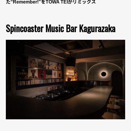
た“Remember!”をTOWA TEIがリミックス
Spincoaster Music Bar Kagurazaka