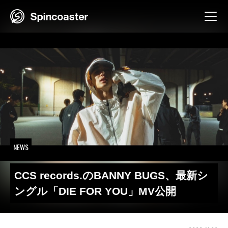
Skip
to
content
NEWS
CCS records.のBANNY BUGS、最新シ
ングル「DIE FOR YOU」MV公開