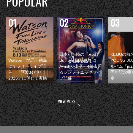
POPULAR
日本初上陸の『Red
KEIJUの
Watson、地元・徳島
Bull Symphonic』に
YOUNG JU
にてフリーライブ開
Awichが出演 4都市巡
ルバム『juzz
催 『阿波おどり
るシンフォニックライ
周年記念盤
2026』に併せて実施
ブ開催
定
VIEW MORE