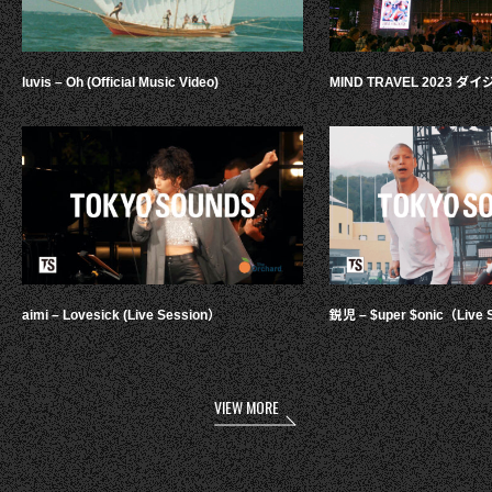
luvis – Oh (Official Music Video)
MIND TRAVEL 2023 
aimi – Lovesick (Live Session）
鋭児 – $uper $onic（Live 
VIEW MORE